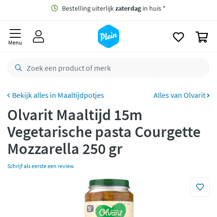
naar
oofdinhoud
Gratis
bezorging vanaf 35,- *
zoeken
0
Bestelling uiterlijk
zaterdag
in huis *
Menu
Gratis
retourneren
8,7/10
Goed
CO2 neutraal
bezorgd
Maaltijdpotjes
Alles van Olvarit
Olvarit Maaltijd 15m
Betaal met Klarna
Vegetarische pasta Courgette
Mozzarella 250 gr
Schrijf als eerste een review