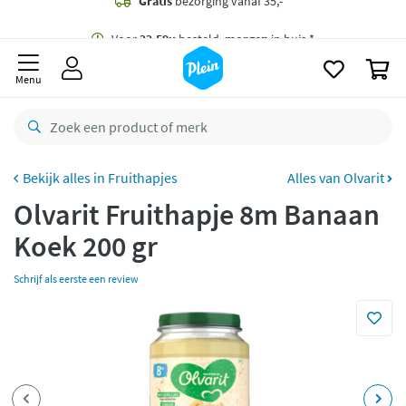
naar
oofdinhoud
Gratis
bezorging vanaf 35,- *
zoeken
0
Voor
22.59u
besteld,
morgen
in huis *
Menu
Gratis
retourneren
8,7/10
Goed
CO2 neutraal
bezorgd
Fruithapjes
Alles van Olvarit
Olvarit Fruithapje 8m Banaan
Betaal met Klarna
Koek 200 gr
Schrijf als eerste een review