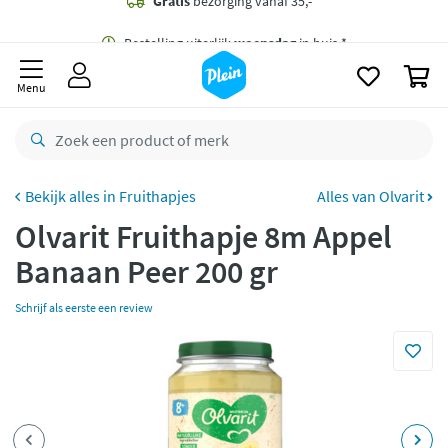
naar
oofdinhoud
Gratis
bezorging vanaf 35,- *
zoeken
0
Bestelling uiterlijk
woensdag
in huis *
Menu
Gratis
retourneren
8,7/10
Goed
CO2 neutraal
bezorgd
Fruithapjes
Alles van Olvarit
Olvarit Fruithapje 8m Appel
Betaal met Klarna
Banaan Peer 200 gr
Schrijf als eerste een review