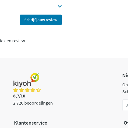
Schrijf jouw review
te een review.
Ni
On
Sch
8,7/10
2.720 beoordelingen
Klantenservice
O