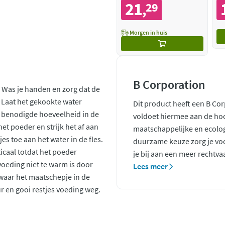
21
29
,
Morgen in huis
B Corporation
 Was je handen en zorg dat de
. Laat het gekookte water
Dit product heeft een B Co
 benodigde hoeveelheid in de
voldoet hiermee aan de ho
het poeder en strijk het af aan
maatschappelijke en ecolo
es toe aan het water in de fles.
duurzame keuze zorg je voo
ticaal totdat het poeder
je bij aan een meer rechtva
 voeding niet te warm is door
Lees meer
waar het maatschepje in de
 en gooi restjes voeding weg.