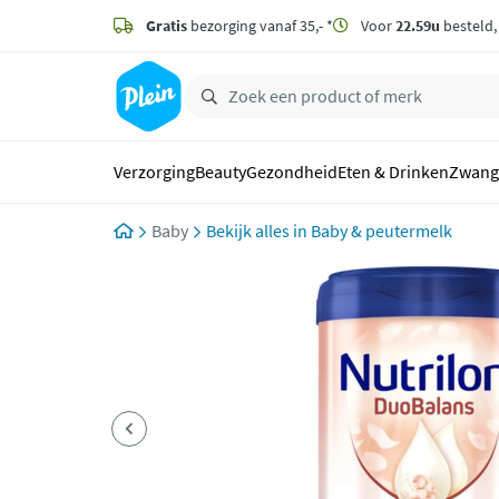
naar
hoofdinhoud
Gratis
bezorging vanaf 35,- *
Voor
22.59u
besteld
zoeken
Verzorging
Beauty
Gezondheid
Eten & Drinken
Zwang
Baby
Baby & peutermelk