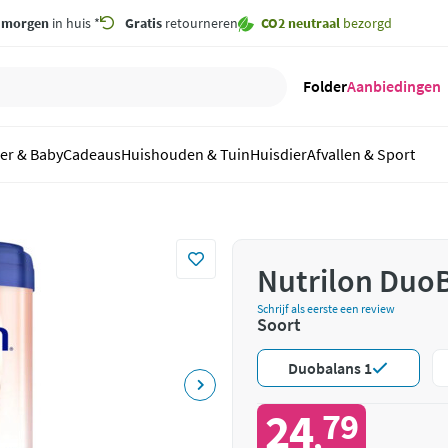
,
morgen
in huis *
Gratis
retourneren
CO2 neutraal
bezorgd
Folder
Aanbiedingen
er & Baby
Cadeaus
Huishouden & Tuin
Huisdier
Afvallen & Sport
Nutrilon DuoB
Schrijf als eerste een review
Soort
Duobalans 1
24
79
,