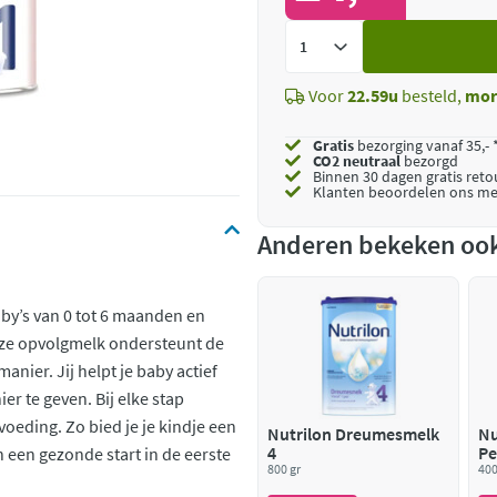
Voeg
toe
Voor
22.59u
besteld,
mor
Gratis
bezorging vanaf 35,- 
CO2 neutraal
bezorgd
Binnen 30 dagen gratis ret
Klanten beoordelen ons me
Anderen bekeken oo
aby’s van 0 tot 6 maanden en
Deze opvolgmelk ondersteunt de
anier. Jij helpt je baby actief
r te geven. Bij elke stap
voeding. Zo bied je je kindje een
Nutrilon Dreumesmelk
Nu
4
Pe
 een gezonde start in de eerste
800 gr
400