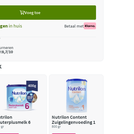
Voeg toe
gen
in huis
Betaal met
*
ourneren
t
8,7/10
k
trilon
Nutrilon Content
uterplusmelk 6
Zuigelingenvoeding 1
 gr
800 gr