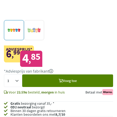
ADVIESPRIJS*
6
99
,
4
85
,
*Adviesprijs van fabrikant
Voeg
Voeg toe
toe
Voor
22.59u
besteld,
morgen
in huis
Betaal met
Gratis
bezorging vanaf 35,- *
CO2 neutraal
bezorgd
Binnen 30 dagen gratis retourneren
Klanten beoordelen ons met
8,7/10