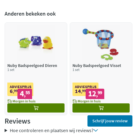
Anderen bekeken ook
Nuby Badspeelgoed Dieren
Nuby Badspeelgoed Visset
1 set
1 set
ADVIESPRIJS
ADVIESPRIJS
6
14
99
4
99
12
,
55
,
99
,
,
Morgen in huis
Morgen in huis
Reviews
Schrijf jouw review
Hoe controleren en plaatsen wij reviews?