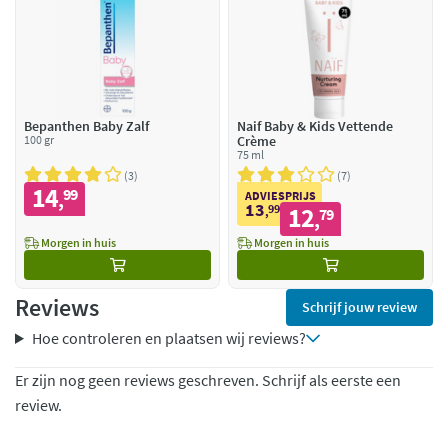
Bepanthen Baby Zalf
Naif Baby & Kids Vettende
100 gr
Crème
75 ml
3
7
14
99
,
ADVIESPRIJS
13
99
12
,
79
,
Morgen in huis
Morgen in huis
Reviews
Schrijf jouw review
Hoe controleren en plaatsen wij reviews?
Er zijn nog geen reviews geschreven. Schrijf als eerste een
review.