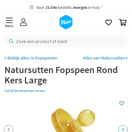
naar
oofdinhoud
Gratis
bezorging vanaf 35,- *
zoeken
0
Voor
22.59u
besteld,
morgen
in huis *
Menu
Gratis
retourneren
8,7/10
Goed
CO2 neutraal
bezorgd
Fopspenen
Alles van Natursutten
Natursutten Fopspeen Rond
Betaal met Klarna
Kers Large
Schrijf als eerste een review