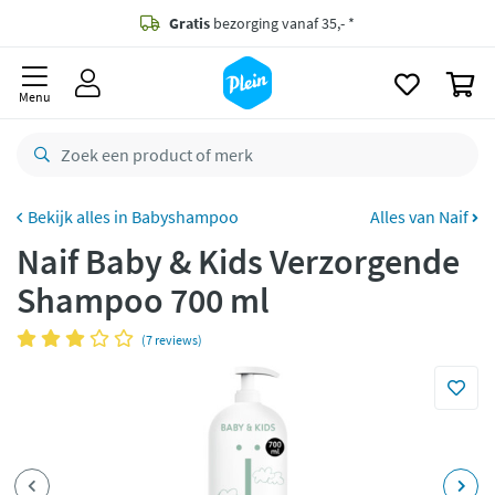
naar
oofdinhoud
Gratis
bezorging vanaf 35,- *
zoeken
0
Voor
22.59u
besteld,
morgen
in huis *
Menu
Gratis
retourneren
8,7/10
Goed
CO2 neutraal
bezorgd
Babyshampoo
Alles van Naif
Naif Baby & Kids Verzorgende
Betaal met Klarna
Shampoo 700 ml
(7 reviews)