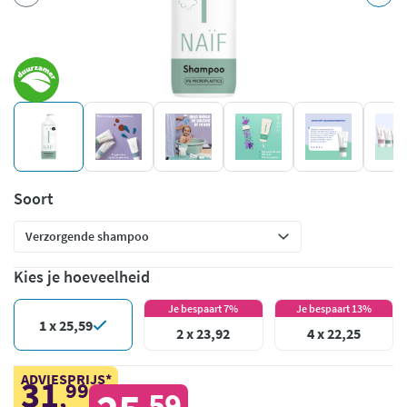
Soort
Kies je hoeveelheid
Je bespaart 7%
Je bespaart 13%
1 x 25,59
2 x 23,92
4 x 22,25
ADVIESPRIJS*
31
99
,
59