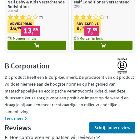
Naif Baby & Kids Verzachtende
Naif Conditioner Verzachtend
Bodylotion
200 ml
200 ml
7
7
ADVIESPRIJS
ADVIESPRIJS
16
9
99
13
95
7
,
59
,
89
,
,
Morgen in huis
Morgen in huis
B Corporation
Dit product heeft een B Corp-keurmerk. De producent van dit product
voldoet hiermee aan de hoogste normen op het gebied van
maatschappelijke en ecologische verantwoordelijkheid. Met deze
duurzame keuze zorg je voor een positieve impact op de wereld en
draag je bij aan een meer rechtvaardige en milieuvriendelijke
samenleving.
Lees meer
Reviews
Schrijf jouw review
Hoe controleren en plaatsen wij reviews?