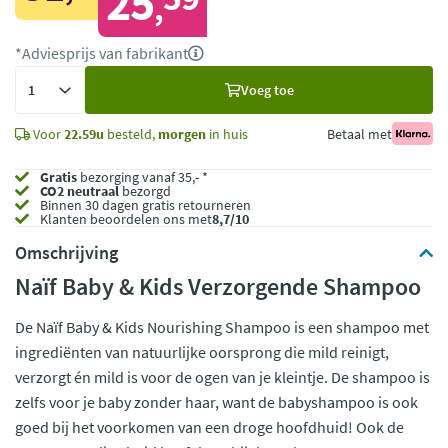
25
,
*Adviesprijs van fabrikant
Voeg
Voeg toe
toe
Voor
22.59u
besteld,
morgen
in huis
Betaal met
Gratis
bezorging vanaf 35,- *
CO2 neutraal
bezorgd
Binnen 30 dagen gratis retourneren
Klanten beoordelen ons met
8,7/10
Omschrijving
Naïf Baby & Kids Verzorgende Shampoo
De Naïf Baby & Kids Nourishing Shampoo is een shampoo met
ingrediënten van natuurlijke oorsprong die mild reinigt,
verzorgt én mild is voor de ogen van je kleintje. De shampoo is
zelfs voor je baby zonder haar, want de babyshampoo is ook
goed bij het voorkomen van een droge hoofdhuid! Ook de