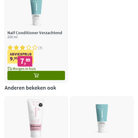
Naif Conditioner Verzachtend
200 ml
7
ADVIESPRIJS
9
95
7
,
89
,
Morgen in huis
Anderen bekeken ook