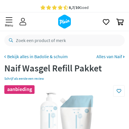
naar
oofdinhoud
Gratis
bezorging vanaf 35,- *
zoeken
0
Bestelling uiterlijk
dinsdag
in huis *
Menu
Gratis
retourneren
8,7/10
Goed
CO2 neutraal
bezorgd
Badolie & schuim
Alles van Naif
Naif Wasgel Refill Pakket
Betaal met Klarna
Schrijf als eerste een review
aanbieding