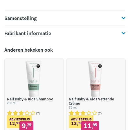
Samenstelling
Fabrikant informatie
Anderen bekeken ook
Naif Baby & Kids Shampoo
Naif Baby & Kids Vettende
200 ml
Crème
75 ml
7
7
ADVIESPRIJS
ADVIESPRIJS
12
13
99
9
99
11
,
29
,
95
,
,