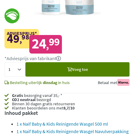
ADVIESPRIJS*
49
98
,
24
99
,
*Adviesprijs van fabrikant
Voeg
Voeg toe
toe
Bestelling uiterlijk
dinsdag
in huis
Betaal met
Gratis
bezorging vanaf 35,- *
CO2 neutraal
bezorgd
Binnen 30 dagen gratis retourneren
Klanten beoordelen ons met
8,7/10
Inhoud pakket
1 x Naif Baby & Kids Reinigende Wasgel 500 ml
1 x Naif Baby & Kids Reinigende Wasgel Navulverpakking