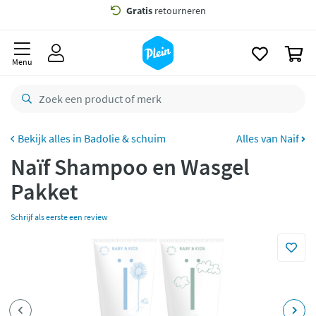
naar
oofdinhoud
Gratis
bezorging vanaf 35,- *
zoeken
0
Bestelling uiterlijk
dinsdag
in huis *
Menu
Gratis
retourneren
8,7/10
Goed
CO2 neutraal
bezorgd
Badolie & schuim
Alles van Naif
Naïf Shampoo en Wasgel
Betaal met Klarna
Pakket
Schrijf als eerste een review