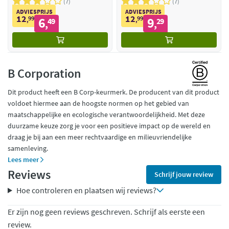
7
7
ADVIESPRIJS
ADVIESPRIJS
12
12
99
6
99
9
,
49
,
29
,
,
B Corporation
Dit product heeft een B Corp-keurmerk. De producent van dit product
voldoet hiermee aan de hoogste normen op het gebied van
maatschappelijke en ecologische verantwoordelijkheid. Met deze
duurzame keuze zorg je voor een positieve impact op de wereld en
draag je bij aan een meer rechtvaardige en milieuvriendelijke
samenleving.
Lees meer
Reviews
Schrijf jouw review
Hoe controleren en plaatsen wij reviews?
Er zijn nog geen reviews geschreven. Schrijf als eerste een
review.