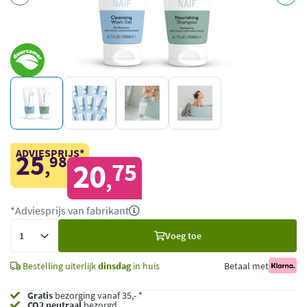
ADVIESPRIJS*
25
98
,
20
75
,
*Adviesprijs van fabrikant
Voeg
Voeg toe
toe
Bestelling uiterlijk
dinsdag
in huis
Betaal met
Gratis
bezorging vanaf 35,- *
CO2 neutraal
bezorgd