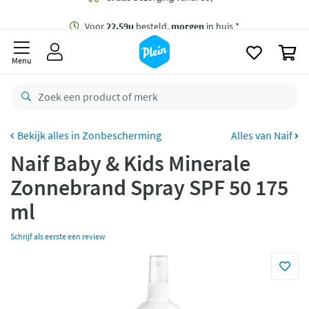
naar
oofdinhoud
Gratis
bezorging vanaf 35,- *
zoeken
0
Voor
22.59u
besteld,
morgen
in huis *
Menu
Gratis
retourneren
8,7/10
Goed
CO2 neutraal
bezorgd
Zonbescherming
Alles van Naif
Naif Baby & Kids Minerale
Betaal met Klarna
Zonnebrand Spray SPF 50 175
ml
Schrijf als eerste een review