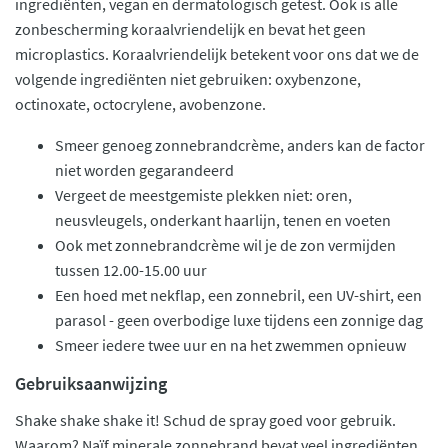
ingrediënten, vegan en dermatologisch getest. Ook is alle
zonbescherming koraalvriendelijk en bevat het geen
microplastics. Koraalvriendelijk betekent voor ons dat we de
volgende ingrediënten niet gebruiken: oxybenzone,
octinoxate, octocrylene, avobenzone.
Smeer genoeg zonnebrandcrème, anders kan de factor
niet worden gegarandeerd
Vergeet de meestgemiste plekken niet: oren,
neusvleugels, onderkant haarlijn, tenen en voeten
Ook met zonnebrandcrème wil je de zon vermijden
tussen 12.00-15.00 uur
Een hoed met nekflap, een zonnebril, een UV-shirt, een
parasol - geen overbodige luxe tijdens een zonnige dag
Smeer iedere twee uur en na het zwemmen opnieuw
Gebruiksaanwijzing
Shake shake shake it! Schud de spray goed voor gebruik.
Waarom? Naïf minerale zonnebrand bevat veel ingrediënten