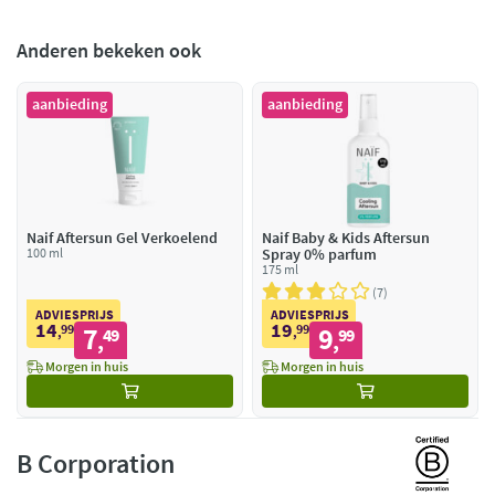
Anderen bekeken ook
aanbieding
aanbieding
Naif Aftersun Gel Verkoelend
Naif Baby & Kids Aftersun
100 ml
Spray 0% parfum
175 ml
7
ADVIESPRIJS
ADVIESPRIJS
14
19
99
7
99
9
,
49
,
99
,
,
Morgen in huis
Morgen in huis
B Corporation