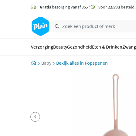
naar
hoofdinhoud
Gratis
bezorging vanaf 35,- *
Voor
22.59u
besteld
zoeken
Verzorging
Beauty
Gezondheid
Eten & Drinken
Zwang
Baby
Fopspenen