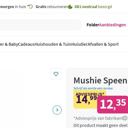
,
morgen
in huis *
Gratis
retourneren
CO2 neutraal
bezorgd
Folder
Aanbiedingen
er & Baby
Cadeaus
Huishouden & Tuin
Huisdier
Afvallen & Sport
Mushie Speen
Schrijf als eerste een review
ADVIESPRIJS*
14
99
,
12
35
,
*Adviesprijs van fabrikant
Dit product maakt geen deel