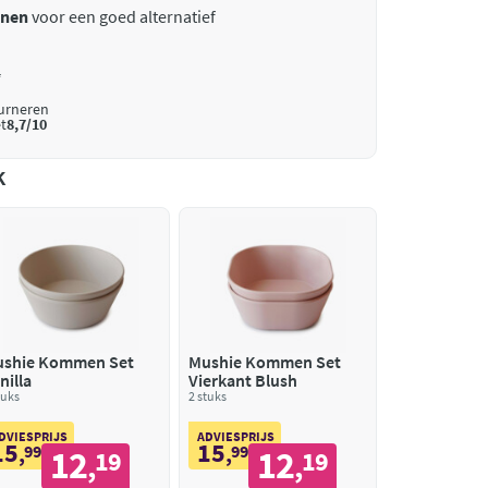
enen
voor een goed alternatief
*
ourneren
t
8,7/10
k
shie Kommen Set
Mushie Kommen Set
nilla
Vierkant Blush
tuks
2 stuks
DVIESPRIJS
ADVIESPRIJS
15
15
,
99
,
99
12
12
19
19
,
,