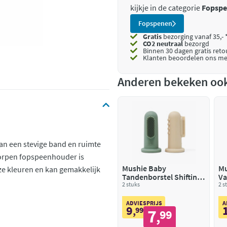
kijkje in de categorie
Fopsp
Fopspenen
Gratis
bezorging vanaf 35,- 
CO2 neutraal
bezorgd
Binnen 30 dagen gratis ret
Klanten beoordelen ons me
Anderen bekeken oo
an een stevige band en ruimte
orpen fopspeenhouder is
Mushie Baby
Mu
oze kleuren en kan gemakkelijk
Tandenborstel Shifting
Va
sand Cambridge blue
2 stuks
2 s
ADVIESPRIJS
A
9
,
99
7
99
,