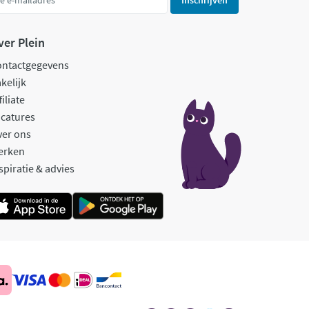
ver Plein
ontactgegevens
kelijk
filiate
catures
ver ons
erken
spiratie & advies