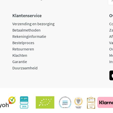
Klantenservice
O
Verzending en bezorging
C
Betaalmethoden
Za
Rekeninginformatie
Af
Bestelproces
Va
Retourneren
O
Klachten
M
Garantie
In
Duurzaamheid