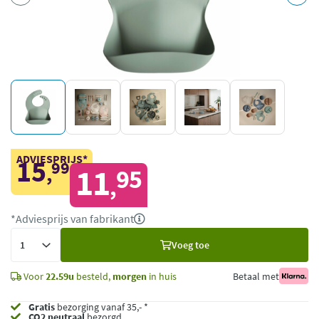
ADVIESPRIJS*
15
99
,
11
95
,
*Adviesprijs van fabrikant
Voeg
Voeg toe
toe
Voor
22.59u
besteld,
morgen
in huis
Betaal met
Gratis
bezorging vanaf 35,- *
CO2 neutraal
bezorgd