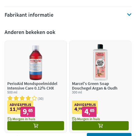
Fabrikant informatie
Anderen bekeken ook
PerioAid Mondspoelmiddel
Marcel's Green Soap
Intensive Care 0.12% CHX
Douchegel Argan & Oudh
500 ml
300 ml
30
ADVIESPRIJS
ADVIESPRIJS
11
4
50
9
99
4
,
65
,
65
,
,
Morgen in huis
Morgen in huis