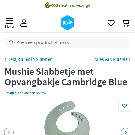
naar
Gratis
bezorging vanaf 35,- *
oofdinhoud
zoeken
Voor
22.59u
besteld,
morgen
in huis *
0
Menu
Gratis
retourneren
8,7/10
Goed
CO2 neutraal
bezorgd
Slabben
Alles van Mushie
Betaal met Klarna
Mushie Slabbetje met
Opvangbakje Cambridge Blue
Schrijf als eerste een review