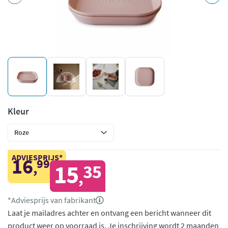
Kleur
ADVIESPRIJS*
16
99
,
15
35
,
*Adviesprijs van fabrikant
Laat je mailadres achter en ontvang een bericht wanneer dit
product weer op voorraad is.
Je inschrijving wordt 2 maanden