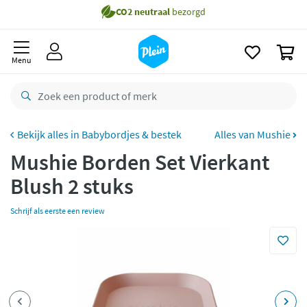
naar
Gratis
bezorging vanaf 35,- *
oofdinhoud
zoeken
Bestelling uiterlijk
zaterdag
in huis *
0
Menu
Gratis
retourneren
8,7/10
Goed
CO2 neutraal
bezorgd
Babybordjes & bestek
Alles van Mushie
Betaal met Klarna
Mushie Borden Set Vierkant
Blush 2 stuks
Schrijf als eerste een review