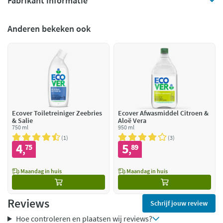
Fabrikant informatie
Anderen bekeken ook
Ecover Toiletreiniger Zeebries
Ecover Afwasmiddel Citroen &
& Salie
Aloë Vera
750 ml
950 ml
1
3
4
5
75
89
,
,
Maandag in huis
Maandag in huis
Reviews
Schrijf jouw review
Hoe controleren en plaatsen wij reviews?