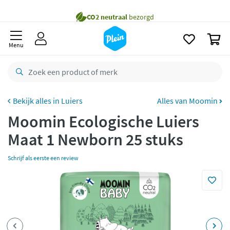
naar
oofdinhoud
Gratis
bezorging vanaf 35,- *
zoeken
0
Voor
22.59u
besteld,
maandag
in huis *
Menu
Gratis
retourneren
8,7/10
Goed
CO2 neutraal
bezorgd
Luiers
Alles van Moomin
Moomin Ecologische Luiers
Betaal met Klarna
Maat 1 Newborn 25 stuks
Schrijf als eerste een review