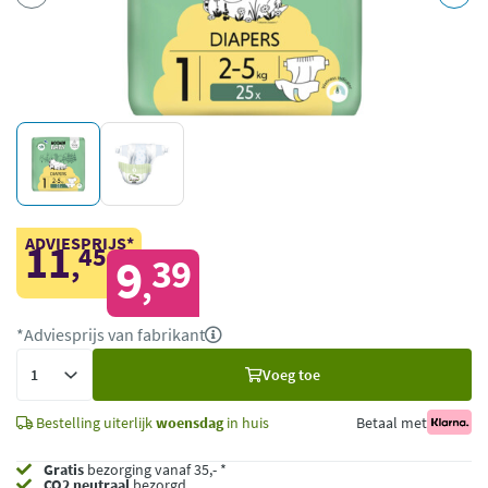
ADVIESPRIJS*
11
45
,
9
39
,
*Adviesprijs van fabrikant
Voeg
Voeg toe
toe
Bestelling uiterlijk
woensdag
in huis
Betaal met
Gratis
bezorging vanaf 35,- *
CO2 neutraal
bezorgd