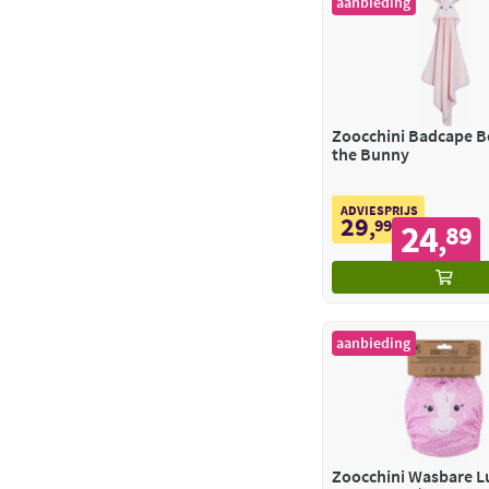
aanbieding
Zoocchini Badcape B
the Bunny
ADVIESPRIJS
29
,
99
24
89
,
aanbieding
Zoocchini Wasbare Lui