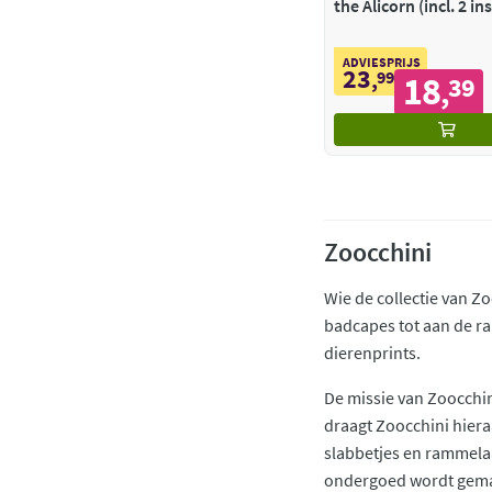
the Alicorn (incl. 2 in
ADVIESPRIJS
23
,
99
18
39
,
Zoocchini
Wie de collectie van Zo
badcapes tot aan de ra
dierenprints.
De missie van Zoocchin
draagt Zoocchini hiera
slabbetjes en rammela
ondergoed wordt gemaa