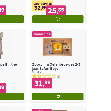
ADVIESPRIJS
32
,
99
25
49
85
,
aanbieding
e Elli the
Zoocchini Oefenbroekjes 2-3
jaar Safari Boys
3 stuks
1
31
99
,
39