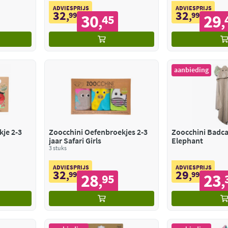
ADVIESPRIJS
ADVIESPRIJS
32
32
,
99
,
99
30
29
45
,
,
aanbieding
je 2-3
Zoocchini Oefenbroekjes 2-3
Zoocchini Badcap
jaar Safari Girls
Elephant
3 stuks
ADVIESPRIJS
ADVIESPRIJS
32
29
,
99
,
99
28
23
95
,
,