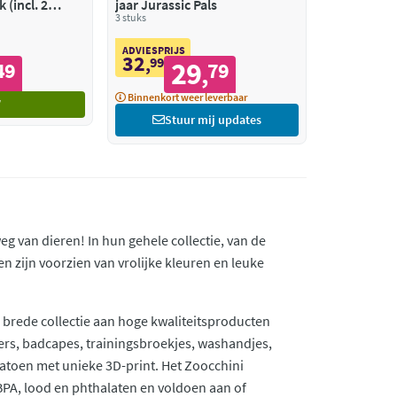
 (incl. 2
jaar Jurassic Pals
3 stuks
ADVIESPRIJS
32
,
99
29
49
79
,
Binnenkort weer leverbaar
Stuur mij updates
weg van dieren! In hun gehele collectie, van de
n zijn voorzien van vrolijke kleuren en leuke
n brede collectie aan hoge kwaliteitsproducten
iers, badcapes, trainingsbroekjes, washandjes,
atoen met unieke 3D-print. Het Zoocchini
PA, lood en phthalaten en voldoen aan of