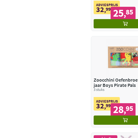
ADVIESPRIJS
32
,
99
25
85
,
Zoocchini Oefenbroek
jaar Boys Pirate Pals
3 stuks
ADVIESPRIJS
32
,
99
28
95
,