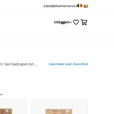
Zakelijk
Klantenservice
0
Inloggen
ni. Van badcapes tot
Lees meer over Zoocchini
en zijn voorzien van vrolijke