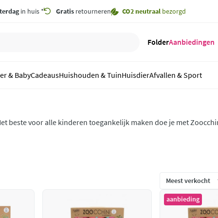
terdag
in huis *
Gratis
retourneren
CO2 neutraal
bezorgd
Folder
Aanbiedingen
er & Baby
Cadeaus
Huishouden & Tuin
Huisdier
Afvallen & Sport
et beste voor alle kinderen toegankelijk maken doe je met Zoocchi
ammelaars en van zwemluiers tot slabbetjes, alle Zoocchini product
leuren en leuke dierenprints.
aanbieding