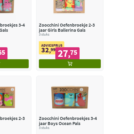
broekjes 3-4
Zoocchini Oefenbroekje 2-3
 Gals
jaar Girls Ballerina Gals
3 stuks
ADVIESPRIJS
32
,
99
27
65
75
,
broekjes 2-3
Zoocchini Oefenbroekjes 3-4
jaar Boys Ocean Pals
3 stuks