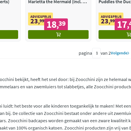
serts)
Marietta the Mermaid (incl. 2
Puddles the Duck
inserts)
inserts)
ADVIESPRIJS
ADVIESPRIJS
23
23
,
99
,
99
18
17
39
,
,
pagina
van 2
Volgende
occhini bekijkt, heeft het snel door: bij Zoocchini zijn ze helemaal 
mmelaars en van zwemluiers tot slabbetjes, alle Zoocchini producte
i luidt: het beste voor alle kinderen toegankelijk te maken! Met ee
an bij. De collectie van Zoocchini bestaat onder andere uit zwemlu
ars. Zoocchini badcapes worden gemaakt van een zware kwaliteit k
kt van 100% organisch katoen. Zoocchini producten zijn vrij van B