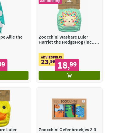
aanbieding
pe Allie the
Zoocchini Wasbare Luier
Harriet the HedgeHog (incl. 2
inserts)
ADVIESPRIJS
23
,
99
18
99
99
,
re Luier
Zoocchini Oefenbroekjes 2-3