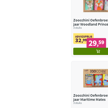
Zoocchini Oefenbroek
jaar Woodland Princ
3 stuks
ADVIESPRIJS
32
,
99
29
59
,
Zoocchini Oefenbroek
jaar Maritime Mates
3 stuks