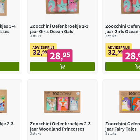
jes 3-4
Zoocchini Oefenbroekje 2-3
Zoocchini Oefen
esses
jaar Girls Ocean Gals
jaar Girls Ocean
3 stuks
3 stuks
ADVIESPRIJS
ADVIESPRIJS
32
32
,
99
,
99
28
28
95
,
,
je 2-3
Zoocchini Oefenbroekjes 2-3
Zoocchini Oefen
jaar Woodland Princesses
jaar Fairy Tales
3 stuks
3 stuks