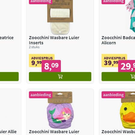
aanbieding
aanbieding
eatrice
Zoocchini Wasbare Luier
Zoocchini Badca
Inserts
Alicorn
2 stuks
ADVIESPRIJS
ADVIESPRIJS
9
39
,
99
,
99
8
29
09
,
,
aanbieding
aanbieding
er Allie
Zoocchini Wasbare Luier
Zoocchini Wasba