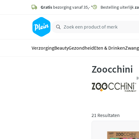
naar
hoofdinhoud
Gratis
bezorging vanaf 35,- *
Bestelling uiterlijk
za
zoeken
Verzorging
Beauty
Gezondheid
Eten & Drinken
Zwang
Zoocchini
H
r
k
21 Resultaten