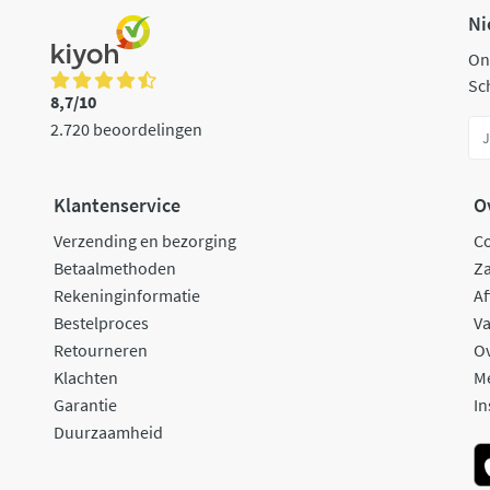
Ni
On
Sch
8,7/10
2.720 beoordelingen
Klantenservice
O
Verzending en bezorging
C
Betaalmethoden
Za
Rekeninginformatie
Af
Bestelproces
Va
Retourneren
O
Klachten
M
Garantie
In
Duurzaamheid