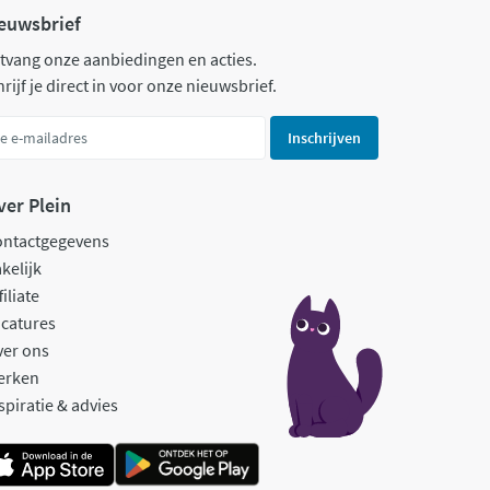
euwsbrief
tvang onze aanbiedingen en acties.
rijf je direct in voor onze nieuwsbrief.
Inschrijven
ver Plein
ontactgegevens
kelijk
filiate
catures
ver ons
erken
spiratie & advies