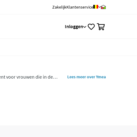
Zakelijk
Klantenservice
0
Inloggen
nt voor vrouwen die in de
Lees meer over Ymea
 zodat je je tijdens de overgang