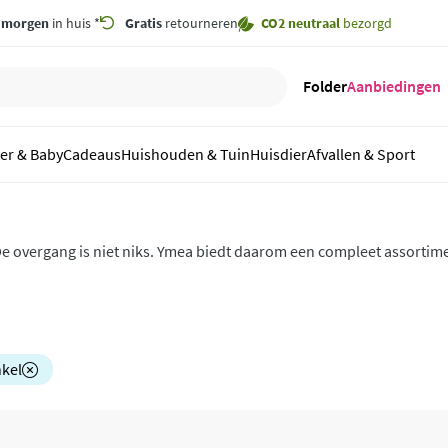
,
morgen
in huis *
Gratis
retourneren
CO2 neutraal
bezorgd
Folder
Aanbiedingen
er & Baby
Cadeaus
Huishouden & Tuin
Huisdier
Afvallen & Sport
e overgang is niet niks. Ymea biedt daarom een compleet assortime
vergang zitten. Deze producten helpen bij overgangsverschijnselen,
rettig blijft voelen.
kel