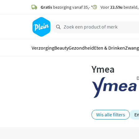
naar
hoofdinhoud
Gratis
bezorging vanaf 35,- *
Voor
22.59u
besteld
zoeken
Verzorging
Beauty
Gezondheid
Eten & Drinken
Zwang
Ymea
D
o
p
Wis alle filters
En