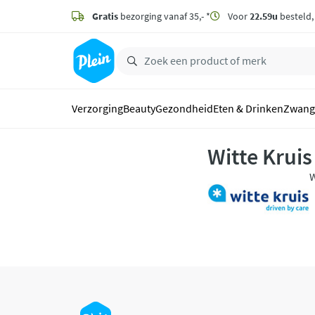
naar
hoofdinhoud
Gratis
bezorging vanaf 35,- *
Voor
22.59u
besteld
zoeken
Verzorging
Beauty
Gezondheid
Eten & Drinken
Zwang
Witte Kruis
Witte
s
k