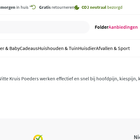
,
morgen
in huis *
Gratis
retourneren
CO2 neutraal
bezorgd
Folder
Aanbiedingen
er & Baby
Cadeaus
Huishouden & Tuin
Huisdier
Afvallen & Sport
 Kruis Poeders werken effectief en snel bij hoofdpijn, kiespijn, koorts en pijn bij griep,
pierpijn en menstruatiepijn. Witte Kruis poeders bevatten paracet
oortsverlagend en pijnstillend.
Ni