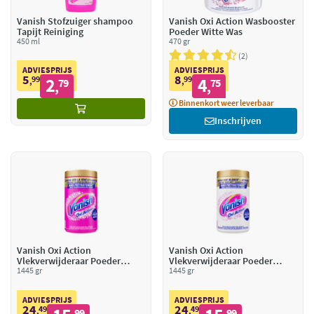
Vanish Stofzuiger shampoo
Vanish Oxi Action Wasbooster
Tapijt Reiniging
Poeder Witte Was
450 ml
470 gr
2
ADVIESPRIJS
ADVIESPRIJS
5
8
99
2
99
4
,
79
,
75
,
,
Binnenkort weer leverbaar
Inschrijven
Vanish Oxi Action
Vanish Oxi Action
Vlekverwijderaar Poeder
Vlekverwijderaar Poeder
Gekleurde Was
1445 gr
Witte Was
1445 gr
ADVIESPRIJS
ADVIESPRIJS
24
24
49
49
,
99
,
99