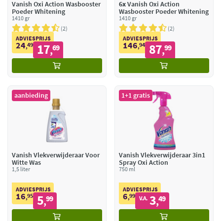
Vanish Oxi Action Wasbooster
6x
Vanish Oxi Action
Poeder Whitening
Wasbooster Poeder Whitening
1410 gr
1410 gr
2
2
ADVIESPRIJS
ADVIESPRIJS
24
146
49
17
94
87
,
69
,
99
,
,
aanbieding
1+1 gratis
Vanish Vlekverwijderaar Voor
Vanish Vlekverwijderaar 3in1
Witte Was
Spray Oxi Action
1,5 liter
750 ml
ADVIESPRIJS
ADVIESPRIJS
16
6
95
5
99
3
,
99
,
49
V.A.
,
,