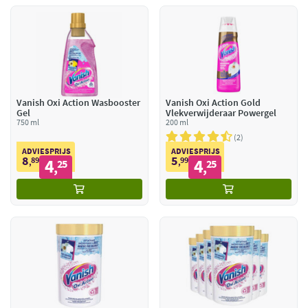
Vanish Oxi Action Wasbooster
Vanish Oxi Action Gold
Gel
Vlekverwijderaar Powergel
750 ml
200 ml
2
ADVIESPRIJS
ADVIESPRIJS
8
5
89
4
99
4
,
25
,
25
,
,