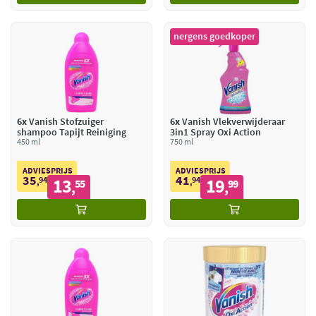
nergens goedkoper
6x
Vanish Stofzuiger
6x
Vanish Vlekverwijderaar
shampoo Tapijt Reiniging
3in1 Spray Oxi Action
450 ml
750 ml
ADVIESPRIJS
ADVIESPRIJS
35
41
94
13
94
19
,
55
,
99
,
,