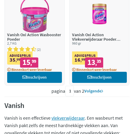
Vanish Oxi Action Wasbooster
Vanish Oxi Action
Poeder
Vlekverwijderaar Poeder
2,7 KG
Gekleurde Was
960 gr
2
ADVIESPRIJS
ADVIESPRIJS
35
16
99
15
99
13
,
99
,
35
,
,
Binnenkort weer leverbaar
Binnenkort weer leverbaar
Inschrijven
Inschrijven
pagina
van 2
Volgende
Vanish
Vanish is een effectieve
vlekverwijderaar
. Een wasbeurt met
Vanish pakt zelfs de meest hardnekkige vlekken aan. Van
opvallende vlekken tot minder of niet opvallende vlekken: