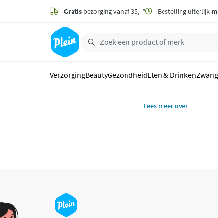
naar
hoofdinhoud
Gratis
bezorging vanaf 35,- *
Bestelling uiterlijk
m
zoeken
Verzorging
Beauty
Gezondheid
Eten & Drinken
Zwang
Lees meer over