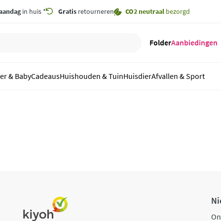
aandag
in huis *
Gratis
retourneren
CO2 neutraal
bezorgd
Folder
Aanbiedingen
er & Baby
Cadeaus
Huishouden & Tuin
Huisdier
Afvallen & Sport
Ni
On