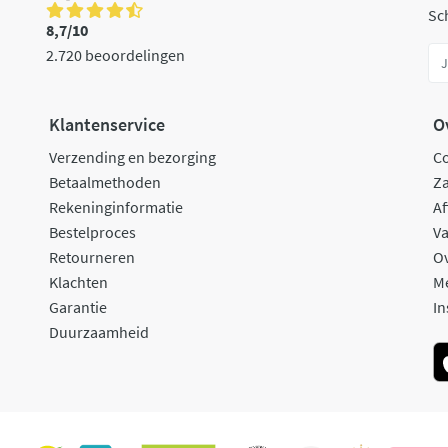
Sch
8,7/10
2.720 beoordelingen
Klantenservice
O
Verzending en bezorging
C
Betaalmethoden
Za
Rekeninginformatie
Af
Bestelproces
Va
Retourneren
O
Klachten
M
Garantie
In
Duurzaamheid