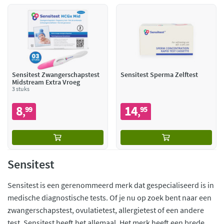
Sensitest Zwangerschapstest
Sensitest Sperma Zelftest
Midstream Extra Vroeg
3 stuks
8
14
99
95
,
,
Sensitest
Sensitest is een gerenommeerd merk dat gespecialiseerd is in
medische diagnostische tests. Of je nu op zoek bent naar een
zwangerschapstest, ovulatietest, allergietest of een andere
test, Sensitest heeft het allemaal. Het merk heeft een brede