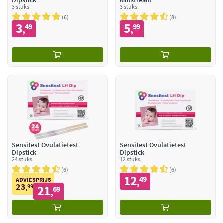
Dipstick
Midstream
3 stuks
3 stuks
6
8
3
5
49
99
,
,
Sensitest Ovulatietest
Sensitest Ovulatietest
Dipstick
Dipstick
24 stuks
12 stuks
6
6
12
49
,
ADVIESPRIJS
23
99
21
,
69
,