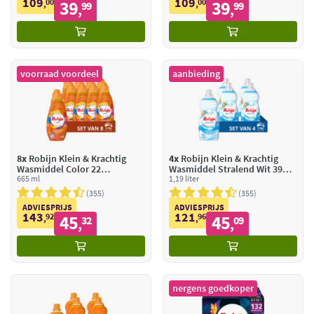
109
109
00
39
00
39
,
99
,
99
,
,
voorraad voordeel
aanbieding
8x
Robijn Klein & Krachtig
4x
Robijn Klein & Krachtig
Wasmiddel Color 22
Wasmiddel Stralend Wit 39
Wasbeurten
665 ml
Wasbeurten
1,19 liter
355
355
ADVIESPRIJS
ADVIESPRIJS
143
121
92
45
96
45
,
32
,
09
,
,
nergens goedkoper