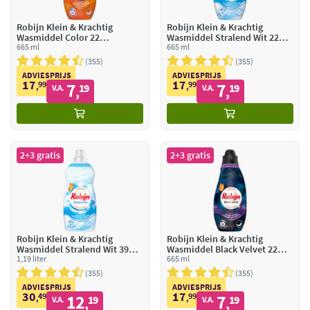
Robijn Klein & Krachtig
Robijn Klein & Krachtig
Wasmiddel Color 22
Wasmiddel Stralend Wit 22
Wasbeurten
665 ml
Wasbeurten
665 ml
355
355
ADVIESPRIJS
ADVIESPRIJS
17
17
99
7
99
7
,
19
,
19
V.A.
V.A.
,
,
2+3 gratis
2+3 gratis
Robijn Klein & Krachtig
Robijn Klein & Krachtig
Wasmiddel Stralend Wit 39
Wasmiddel Black Velvet 22
Wasbeurten
1,19 liter
Wasbeurten
665 ml
355
355
ADVIESPRIJS
ADVIESPRIJS
30
17
49
12
99
7
,
19
,
19
V.A.
V.A.
,
,