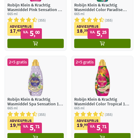
Robijn Klein & Krachtig
Robijn Klein & Krachtig
Wasmiddel Pink Sensation 19
Wasmiddel Color Paradise
Wasbeurten
665 ml
Secret 19 Wasbeurten
665 ml
355
355
ADVIESPRIJS
ADVIESPRIJS
17
18
49
5
39
5
,
00
,
25
V.A.
V.A.
,
,
2+5 gratis
2+5 gratis
Robijn Klein & Krachtig
Robijn Klein & Krachtig
Wasmiddel Spa Sensation 19
Wasmiddel Color Tropical 19
Wasbeurten
665 ml
Wasbeurten
665 ml
355
355
ADVIESPRIJS
ADVIESPRIJS
19
19
99
5
99
5
,
71
,
71
V.A.
V.A.
,
,