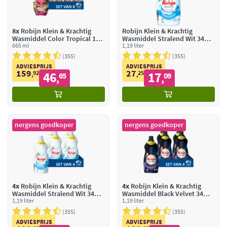
8x
Robijn Klein & Krachtig
Robijn Klein & Krachtig
Wasmiddel Color Tropical 19
Wasmiddel Stralend Wit 34
Wasbeurten
665 ml
Wasbeurten
1,19 liter
355
355
ADVIESPRIJS
ADVIESPRIJS
159
27
92
46
25
17
,
65
,
09
,
,
nergens goedkoper
nergens goedkoper
4x
Robijn Klein & Krachtig
4x
Robijn Klein & Krachtig
Wasmiddel Stralend Wit 34
Wasmiddel Black Velvet 34
Wasbeurten
1,19 liter
Wasbeurten
1,19 liter
355
355
ADVIESPRIJS
ADVIESPRIJS