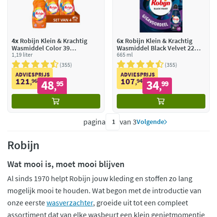
4x
Robijn Klein & Krachtig
6x
Robijn Klein & Krachtig
Wasmiddel Color 39
Wasmiddel Black Velvet 22
Wasbeurten
1,19 liter
Wasbeurten
665 ml
355
355
ADVIESPRIJS
ADVIESPRIJS
121
107
96
48
94
34
,
95
,
99
,
,
pagina
van 3
Volgende
Robijn
Wat mooi is, moet mooi blijven
Al sinds 1970 helpt Robijn jouw kleding en stoffen zo lang
mogelijk mooi te houden. Wat begon met de introductie van
onze eerste
wasverzachter
, groeide uit tot een compleet
assortiment dat van elke wasbeurt een klein genietmomentje