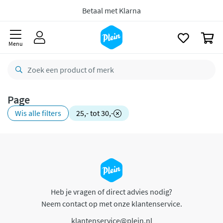
naar
oofdinhoud
Betaal met Klarna
zoeken
0
Menu
Page
Wis alle filters
25,- tot 30,-
Heb je vragen of direct advies nodig?
Neem contact op met onze klantenservice.
klantenservice@plein.nl