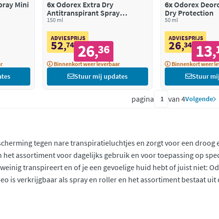
ray Mini
6x
Odorex Extra Dry
6x
Odorex Deoro
Antitranspirant Spray
Dry Protection
Sensitive
150 ml
50 ml
ADVIESPRIJS
ADVIESPRIJS
52
26
,
74
,
34
26
13
36
,
,
r
Binnenkort weer leverbaar
Binnenkort weer le
ates
Stuur mij updates
Stuur mi
pagina
van 4
Volgende
herming tegen nare transpiratieluchtjes en zorgt voor een droog en
het assortiment voor dagelijks gebruik en voor toepassing op specif
f weinig transpireert en of je een gevoelige huid hebt of juist niet: 
o is verkrijgbaar als spray en roller en het assortiment bestaat uit