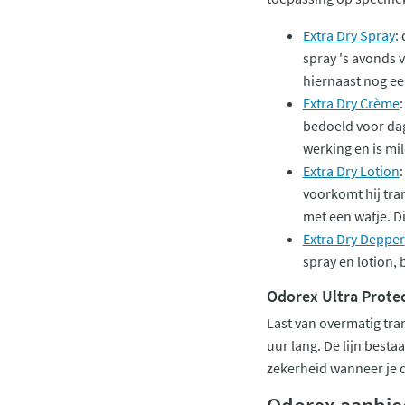
Extra Dry Spray
:
spray 's avonds v
hiernaast nog een
Extra Dry Crème
bedoeld voor dag
werking en is mil
Extra Dry Lotion
voorkomt hij tran
met een watje. Di
Extra Dry Depper
spray en lotion,
Odorex Ultra Prote
Last van overmatig tra
uur lang. De lijn bestaa
zekerheid wanneer je d