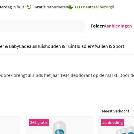
terdag
in huis *
Gratis
retourneren
CO2 neutraal
bezorgd
Folder
Aanbiedingen
er & Baby
Cadeaus
Huishouden & Tuin
Huisdier
Afvallen & Sport
dorex brengt al sinds het jaar 1934 deodorant op de markt. Door d
e in elke situatie welke bescherming jij nodig hebt om je vertrouwd 
eodoranten van Odorex bestel je online op Plein.nl.
2+2 gratis
aanbieding