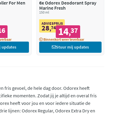
ller For Men
6x
Odorex Deodorant Spray
Marine Fresh
150 ml
ADVIESPRIJS
28
,
74
14
16
37
,
verbaar
Binnenkort weer leverbaar
j updates
Stuur mij updates
 fris gevoel, de hele dag door. Odorex heeft
ieke momenten. Zodat jij je altijd en overal fris
Odorex heeft voor jou en voor iedere situatie de
 drie lijnen: Odorex Regular, Odorex Extra Dry en