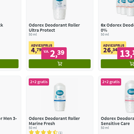
ck
Odorex Deodorant Roller
6x
Odorex Deodo
Ultra Protect
0%
50 ml
50 ml
ADVIESPRIJS
ADVIESPRIJS
4
26
,
79
,
34
2
13
39
,
,
V.A.
2+2 gratis
2+2 gratis
r Men 3-
Odorex Deodorant Roller
Odorex Deodora
Marine Fresh
Sensitive Care
50 ml
50 ml
1