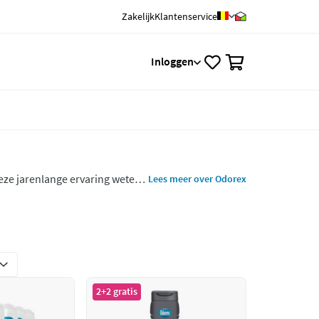
Zakelijk
Klantenservice
0
Inloggen
eze jarenlange ervaring weten
Lees meer over Odorex
en fris te voelen! De
2+2 gratis