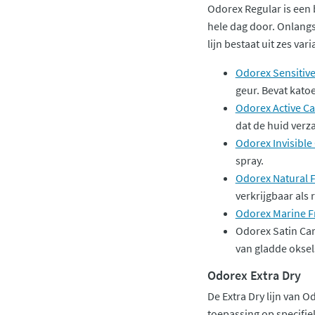
Odorex Regular is een 
hele dag door. Onlang
lijn bestaat uit zes var
Odorex Sensitive
geur. Bevat katoe
Odorex Active Ca
dat de huid verza
Odorex Invisible
spray.
Odorex Natural 
verkrijgbaar als r
Odorex Marine F
Odorex Satin Car
van gladde oksel
Odorex Extra Dry
De Extra Dry lijn van 
toepassing op specifiek