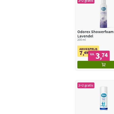
2+2 gratis
Odorex Showerfoam
Lavendel
200 ml
ADVIESPRIJS
7
,
49
3
74
,
V.A.
2+2 gratis