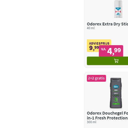
Odorex Extra Dry Sti
40 ml
ADVIESPRIJS
9
,
99
4
99
,
V.A.
2+2 gratis
Odorex Douchegel Fo
in-1 Fresh Protection
300 ml