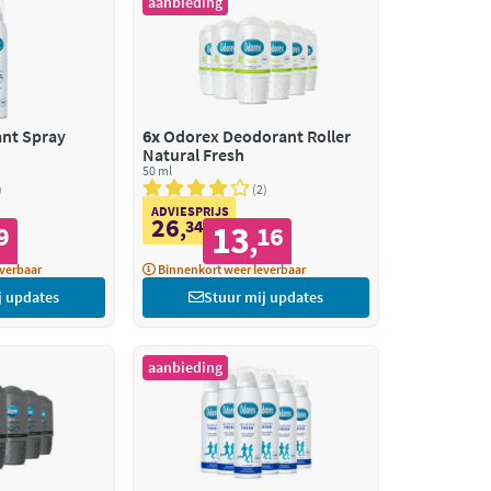
aanbieding
nt Spray
6x
Odorex Deodorant Roller
Natural Fresh
50 ml
2
ADVIESPRIJS
26
,
34
13
9
16
,
verbaar
Binnenkort weer leverbaar
j updates
Stuur mij updates
aanbieding