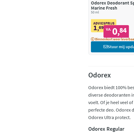
Odorex Deodorant Sp
Marine Fresh
50 ml
ADVIESPRIJS
1
,
69
0
84
,
V.A.
Binnenkort weer leverbaa
Stuur mij upd
Odorex
Odorex biedt 100% besc
diverse deodoranten in 
voelt. Of je heel veel o
perfecte deo. Odorex de
Odorex Ultra protect.
Odorex Regular