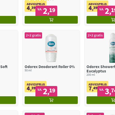
ADVIESPRIJS
ADVIESPRIJS
4
4
,
39
,
39
2
2
19
1
,
,
V.A.
V.A.
2+2 gratis
2+2 gratis
Soft
Odorex Deodorant Roller 0%
Odorex Shower
50 ml
Eucalyptus
200 ml
ADVIESPRIJS
ADVIESPRIJS
4
7
,
39
,
49
2
3
19
7
,
,
V.A.
V.A.