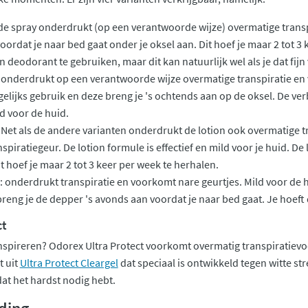
 de spray onderdrukt (op een verantwoorde wijze) overmatige trans
oordat je naar bed gaat onder je oksel aan. Dit hoef je maar 2 tot 3
 deodorant te gebruiken, maar dit kan natuurlijk wel als je dat fijn 
: onderdrukt op een verantwoorde wijze overmatige transpiratie en 
elijks gebruik en deze breng je 's ochtends aan op de oksel. De v
d voor de huid.
: Net als de andere varianten onderdrukt de lotion ook overmatige 
spiratiegeur. De lotion formule is effectief en mild voor je huid. De
t hoef je maar 2 tot 3 keer per week te herhalen.
: onderdrukt transpiratie en voorkomt nare geurtjes. Mild voor de h
 breng je de depper 's avonds aan voordat je naar bed gaat. Je hoef
ct
nspireren? Odorex Ultra Protect voorkomt overmatig transpiratievo
t uit
Ultra Protect Cleargel
dat speciaal is ontwikkeld tegen witte st
at het hardst nodig hebt.