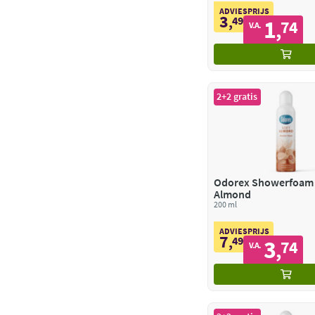
ADVIESPRIJS
3
,
49
1
74
,
V.A.
2+2 gratis
Odorex Showerfoam 
Almond
200 ml
ADVIESPRIJS
7
,
49
3
74
,
V.A.