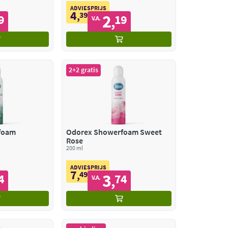
ADVIESPRIJS
4
,
39
2
9
19
,
V.A.
2+2 gratis
foam
Odorex Showerfoam Sweet
Rose
200 ml
ADVIESPRIJS
7
,
49
3
4
74
,
V.A.