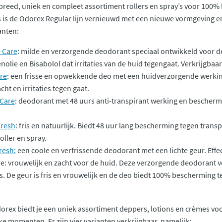
breed, uniek en compleet assortiment rollers en spray’s voor 100% 
s is de Odorex Regular lijn vernieuwd met een nieuwe vormgeving e
ianten:
 Care
: milde en verzorgende deodorant speciaal ontwikkeld voor d
nolie en Bisabolol dat irritaties van de huid tegengaat. Verkrijgbaar 
re
: een frisse en opwekkende deo met een huidverzorgende werking
cht en irritaties tegen gaat.
 Care
: deodorant met 48 uurs anti-transpirant werking en beschermin
Fresh
: fris en natuurlijk. Biedt 48 uur lang bescherming tegen trans
oller en spray.
resh:
een coole en verfrissende deodorant met een lichte geur. Effec
e: vrouwelijk en zacht voor de huid. Deze verzorgende deodorant ve
s. De geur is fris en vrouwelijk en de deo biedt 100% bescherming te
Odorex biedt je een uniek assortiment deppers, lotions en crèmes v
e momenten. Er zijn vier varianten verkrijgbaar, namelijk: