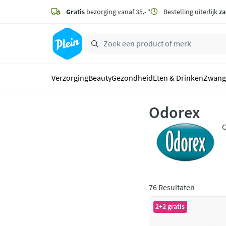
naar
hoofdinhoud
Gratis
bezorging vanaf 35,- *
Bestelling uiterlijk
za
zoeken
Verzorging
Beauty
Gezondheid
Eten & Drinken
Zwang
Odorex
O
z
d
76 Resultaten
2+2 gratis