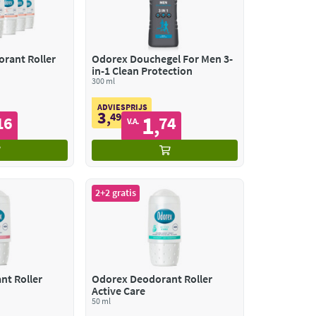
rant Roller
Odorex Douchegel For Men 3-
in-1 Clean Protection
300 ml
ADVIESPRIJS
3
,
49
1
16
74
,
V.A.
2+2 gratis
nt Roller
Odorex Deodorant Roller
Active Care
50 ml