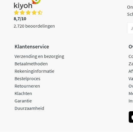
On
Sch
8,7/10
2.720 beoordelingen
Klantenservice
O
Verzending en bezorging
C
Betaalmethoden
Za
Rekeninginformatie
Af
Bestelproces
Va
Retourneren
O
Klachten
M
Garantie
In
Duurzaamheid