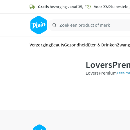
naar
hoofdinhoud
Gratis
bezorging vanaf 35,- *
Voor
22.59u
besteld
zoeken
Verzorging
Beauty
Gezondheid
Eten & Drinken
Zwang
LoversPre
LoversPremium
Lees m