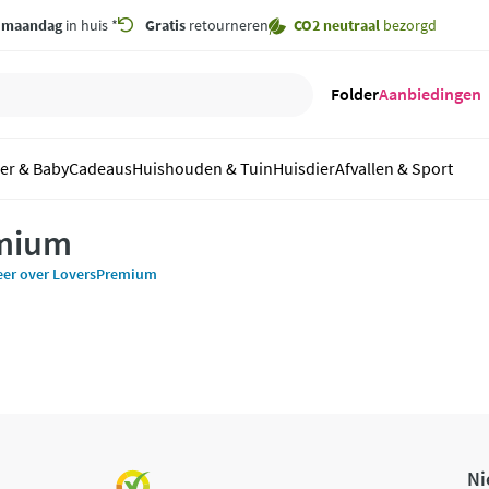
,
maandag
in huis *
Gratis
retourneren
CO2 neutraal
bezorgd
Folder
Aanbiedingen
er & Baby
Cadeaus
Huishouden & Tuin
Huisdier
Afvallen & Sport
mium
eer over LoversPremium
Ni