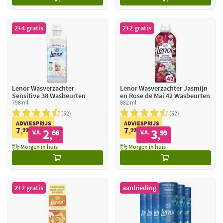
2+4 gratis
2+2 gratis
Lenor Wasverzachter
Lenor Wasverzachter Jasmijn
Sensitive 38 Wasbeurten
en Rose de Mai 42 Wasbeurten
798 ml
882 ml
52
52
ADVIESPRIJS
ADVIESPRIJS
7
7
99
2
99
3
,
66
,
99
V.A.
V.A.
,
,
Morgen in huis
Morgen in huis
2+2 gratis
aanbieding