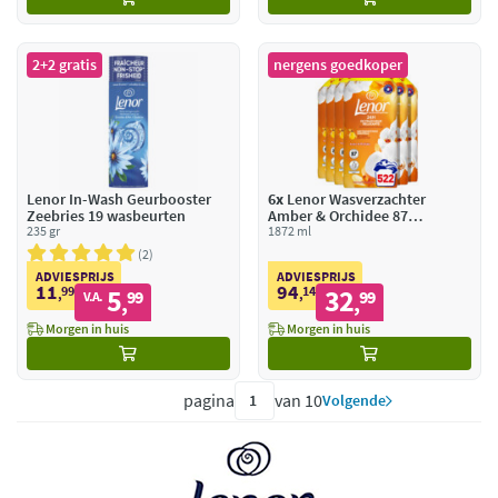
2+2 gratis
nergens goedkoper
Lenor In-Wash Geurbooster
6x
Lenor Wasverzachter
Zeebries 19 wasbeurten
Amber & Orchidee 87
235 gr
Wasbeurten
1872 ml
2
ADVIESPRIJS
ADVIESPRIJS
11
94
99
5
14
32
,
99
,
99
V.A.
,
,
Morgen in huis
Morgen in huis
pagina
van 10
Volgende