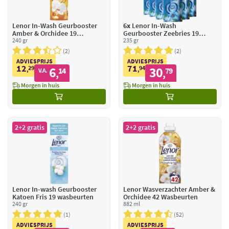
Lenor In-Wash Geurbooster
6x
Lenor In-Wash
Amber & Orchidee 19
Geurbooster Zeebries 19
wasbeurten
240 gr
wasbeurten
235 gr
2
2
ADVIESPRIJS
ADVIESPRIJS
12
71
29
6
94
30
,
14
,
79
V.A.
,
,
Morgen in huis
Morgen in huis
2+2 gratis
2+2 gratis
Lenor In-wash Geurbooster
Lenor Wasverzachter Amber &
Katoen Fris 19 wasbeurten
Orchidee 42 Wasbeurten
240 gr
882 ml
1
52
ADVIESPRIJS
ADVIESPRIJS