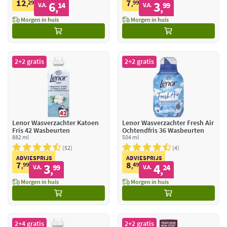
12
7
29
6
99
3
,
14
,
99
V.A.
V.A.
,
,
Morgen in huis
Morgen in huis
2+2 gratis
2+2 gratis
Lenor Wasverzachter Katoen
Lenor Wasverzachter Fresh Air
Fris 42 Wasbeurten
Ochtendfris 36 Wasbeurten
882 ml
504 ml
52
4
ADVIESPRIJS
ADVIESPRIJS
7
8
99
3
49
4
,
99
,
24
V.A.
V.A.
,
,
Morgen in huis
Morgen in huis
2+4 gratis
2+2 gratis