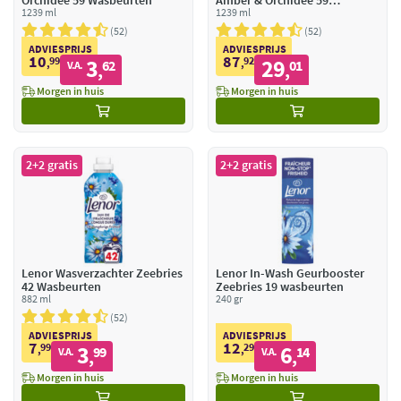
Orchidee 59 Wasbeurten
Amber & Orchidee 59
1239 ml
Wasbeurten
1239 ml
52
52
ADVIESPRIJS
ADVIESPRIJS
10
87
99
3
92
29
,
62
,
01
V.A.
,
,
Morgen in huis
Morgen in huis
2+2 gratis
2+2 gratis
Lenor Wasverzachter Zeebries
Lenor In-Wash Geurbooster
42 Wasbeurten
Zeebries 19 wasbeurten
882 ml
240 gr
52
ADVIESPRIJS
ADVIESPRIJS
7
12
99
3
29
6
,
99
,
14
V.A.
V.A.
,
,
Morgen in huis
Morgen in huis