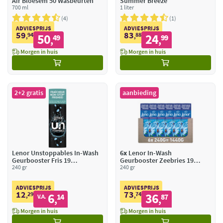
Air Bloesem 50 Wasbeurten
Summer Breeze
700 ml
1 liter
4
1
ADVIESPRIJS
ADVIESPRIJS
59
83
94
50
88
24
,
49
,
99
,
,
Morgen in huis
Morgen in huis
2+2 gratis
aanbieding
Lenor Unstoppables In-Wash
6x
Lenor In-Wash
Geurbooster Fris 19
Geurbooster Zeebries 19
Wasbeurten
240 gr
wasbeurten
240 gr
ADVIESPRIJS
ADVIESPRIJS
12
73
29
6
74
36
,
14
,
87
V.A.
,
,
Morgen in huis
Morgen in huis