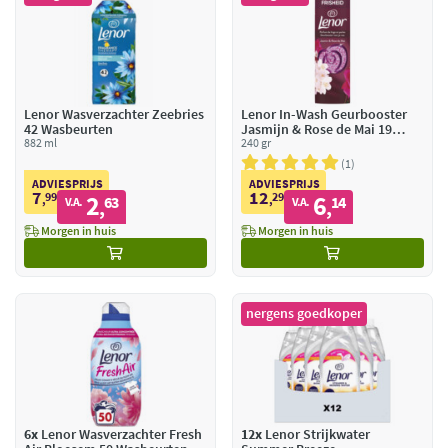
Lenor Wasverzachter Zeebries
Lenor In-Wash Geurbooster
42 Wasbeurten
Jasmijn & Rose de Mai 19
882 ml
wasbeurten
240 gr
1
ADVIESPRIJS
ADVIESPRIJS
7
12
99
2
29
6
,
63
,
14
V.A.
V.A.
,
,
Morgen in huis
Morgen in huis
nergens goedkoper
6x
Lenor Wasverzachter Fresh
12x
Lenor Strijkwater