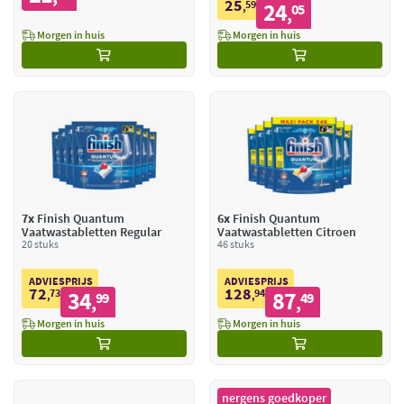
25
59
24
,
05
,
Morgen in huis
Morgen in huis
7x
Finish Quantum
6x
Finish Quantum
Vaatwastabletten Regular
Vaatwastabletten Citroen
20 stuks
46 stuks
ADVIESPRIJS
ADVIESPRIJS
72
128
73
34
94
87
,
99
,
49
,
,
Morgen in huis
Morgen in huis
nergens goedkoper