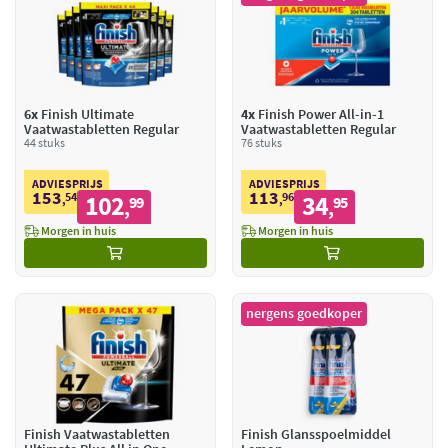
6x
Finish Ultimate
4x
Finish Power All-in-1
Vaatwastabletten Regular
Vaatwastabletten Regular
44 stuks
76 stuks
ADVIESPRIJS
ADVIESPRIJS
153
113
54
102
96
34
,
99
,
95
,
,
Morgen in huis
Morgen in huis
nergens goedkoper
Finish Vaatwastabletten
Finish Glansspoelmiddel