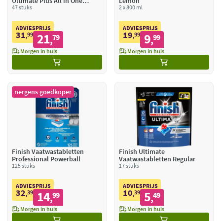
Ultimate Plus All in One
Lemon
Regular
47 stuks
2 x 800 ml
ADVIESPRIJS
ADVIESPRIJS
31
19
99
21
99
9
,
79
,
99
,
,
Morgen in huis
Morgen in huis
nergens goedkoper
Finish Vaatwastabletten
Finish Ultimate
Professional Powerball
Vaatwastabletten Regular
125 stuks
17 stuks
ADVIESPRIJS
ADVIESPRIJS
32
10
39
14
39
5
,
99
,
49
,
,
Morgen in huis
Morgen in huis