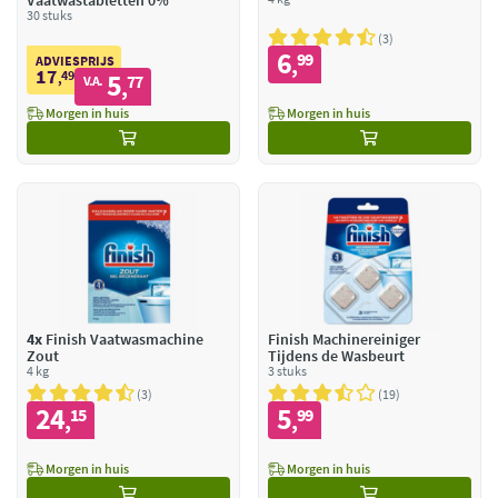
Vaatwastabletten 0%
30 stuks
3
6
99
,
ADVIESPRIJS
17
49
5
,
77
V.A.
,
Morgen in huis
Morgen in huis
4x
Finish Vaatwasmachine
Finish Machinereiniger
Zout
Tijdens de Wasbeurt
4 kg
3 stuks
3
19
24
5
15
99
,
,
Morgen in huis
Morgen in huis