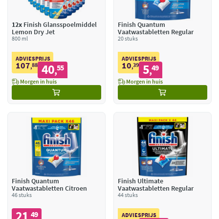
12x
Finish Glansspoelmiddel
Finish Quantum
Lemon Dry Jet
Vaatwastabletten Regular
800 ml
20 stuks
ADVIESPRIJS
ADVIESPRIJS
107
10
88
40
39
5
,
55
,
49
,
,
Morgen in huis
Morgen in huis
Finish Quantum
Finish Ultimate
Vaatwastabletten Citroen
Vaatwastabletten Regular
46 stuks
44 stuks
21
49
,
ADVIESPRIJS