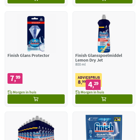
Finish Glans Protector
Finish Glansspoelmiddel
Lemon Dry Jet
800 ml
7
99
,
ADVIESPRIJS
8
99
4
,
29
,
Morgen in huis
Morgen in huis