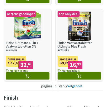
nergens goedkoper
app only deal
Finish Ultimate All in 1
Finish Vaatwastabletten
Vaatwastabletten 0%
Ultimate Plus Fresh
210 stuks
100 stuks
ADVIESPRIJS
ADVIESPRIJS
122
69
43
32
99
16
,
49
,
99
,
,
Morgen in huis
Morgen in huis
pagina
van 2
Volgende
Finish