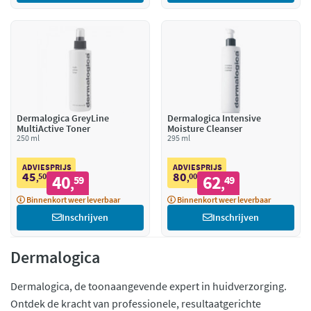
Dermalogica GreyLine
Dermalogica Intensive
MultiActive Toner
Moisture Cleanser
250 ml
295 ml
ADVIESPRIJS
ADVIESPRIJS
45
80
50
40
00
62
,
59
,
49
,
,
Binnenkort weer leverbaar
Binnenkort weer leverbaar
Inschrijven
Inschrijven
Dermalogica
Dermalogica, de toonaangevende expert in huidverzorging.
Ontdek de kracht van professionele, resultaatgerichte