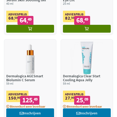
Serum Skin Soothing Gel
Eye Lift
40 ml
25 ml
ADVIESPRIJS
ADVIESPRIJS
68
82
50
64
50
68
,
49
,
49
,
,
Dermalogica AGESmart
Dermalogica Clear Start
Biolumin C Serum
Cooling Aqua Jelly
59 ml
59 ml
ADVIESPRIJS
ADVIESPRIJS
150
27
00
125
00
25
,
49
,
09
,
,
Binnenkort weer leverbaar
Binnenkort weer leverbaar
Inschrijven
Inschrijven