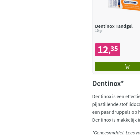
Dentinox Tandgel
10 gr
12
35
,
Dentinox*
Dentinox is een effect
pijnstillende stof lido
een paar druppels op h
Dentinox is makkelijk 
*Geneesmiddel. Lees voo