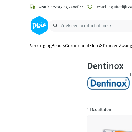
naar
hoofdinhoud
Gratis
bezorging vanaf 35,- *
Bestelling uiterlijk
za
zoeken
Verzorging
Beauty
Gezondheid
Eten & Drinken
Zwang
Dentinox
H
p
1 Resultaten