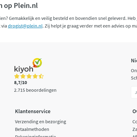
 op Plein.nl
len? Gemakkelijk en veilig besteld en bovendien snel geleverd. He
 via
drogist@plein.nl
. Zij helpt je graag verder met een advies op m
Ni
On
Sch
8,7/10
2.715 beoordelingen
Klantenservice
O
Verzending en bezorging
C
Betaalmethoden
Za
Rekeninginformatie
Af