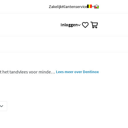
Zakelijk
Klantenservice
0
Inloggen
t het tandvlees voor minder
Lees meer over Dentinox
gebruik en suikervrij.