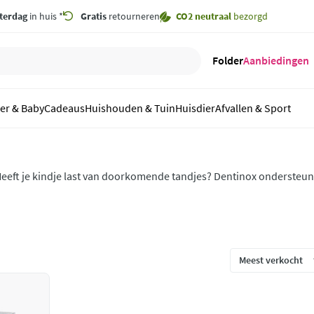
terdag
in huis *
Gratis
retourneren
CO2 neutraal
bezorgd
Folder
Aanbiedingen
er & Baby
Cadeaus
Huishouden & Tuin
Huisdier
Afvallen & Sport
eeft je kindje last van doorkomende tandjes? Dentinox ondersteun
ijn bij het doorbreken van de eerste tandjes en kiezen. Makkelijk in 