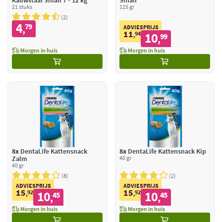
Kauwstaaf Small 7 - 12 kg
Small
21 stuks
115 gr
2
4
79
,
ADVIESPRIJS
11
94
10
,
99
,
Morgen in huis
Morgen in huis
8x
DentaLife Kattensnack
8x
DentaLife Kattensnack Kip
Zalm
40 gr
40 gr
8
2
ADVIESPRIJS
ADVIESPRIJS
15
15
92
10
92
10
,
45
,
45
,
,
Morgen in huis
Morgen in huis