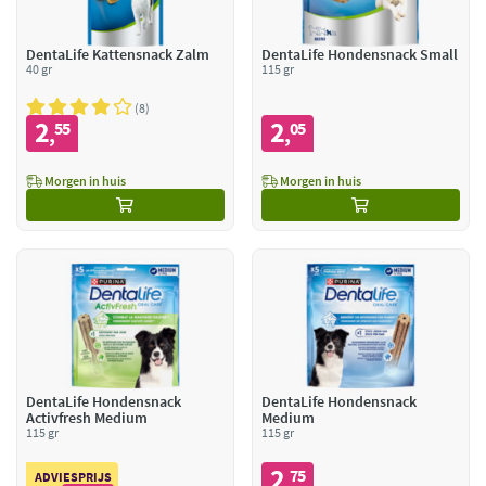
DentaLife Kattensnack Zalm
DentaLife Hondensnack Small
40 gr
115 gr
8
2
2
55
05
,
,
Morgen in huis
Morgen in huis
DentaLife Hondensnack
DentaLife Hondensnack
Activfresh Medium
Medium
115 gr
115 gr
2
75
,
ADVIESPRIJS