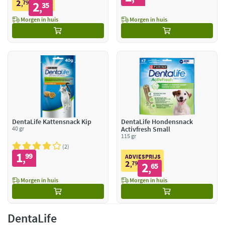
2
79
2
,
35
,
Morgen in huis
Morgen in huis
DentaLife Kattensnack Kip
DentaLife Hondensnack
40 gr
Activfresh Small
115 gr
2
1
99
,
ADVIESPRIJS
2
79
2
,
65
,
Morgen in huis
Morgen in huis
DentaLife