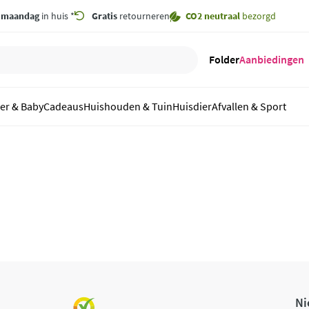
,
maandag
in huis *
Gratis
retourneren
CO2 neutraal
bezorgd
Folder
Aanbiedingen
er & Baby
Cadeaus
Huishouden & Tuin
Huisdier
Afvallen & Sport
Ni