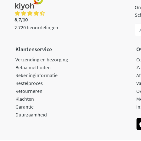
On
Sch
8,7/10
2.720 beoordelingen
Klantenservice
O
Verzending en bezorging
C
Betaalmethoden
Za
Rekeninginformatie
Af
Bestelproces
Va
Retourneren
O
Klachten
M
Garantie
In
Duurzaamheid