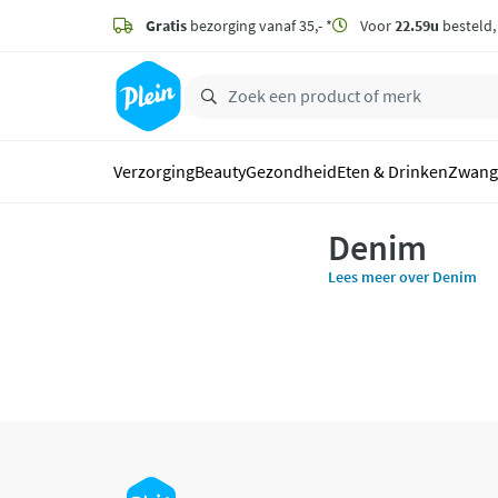
naar
hoofdinhoud
Gratis
bezorging vanaf 35,- *
Voor
22.59u
besteld
zoeken
Verzorging
Beauty
Gezondheid
Eten & Drinken
Zwang
Denim
Lees meer over Denim