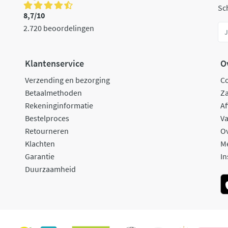
Sch
8,7/10
2.720 beoordelingen
Klantenservice
O
Verzending en bezorging
C
Betaalmethoden
Za
Rekeninginformatie
Af
Bestelproces
Va
Retourneren
O
Klachten
M
Garantie
In
Duurzaamheid