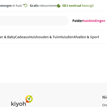
,
morgen
in huis *
Gratis
retourneren
CO2 neutraal
bezorgd
Folder
Aanbiedingen
er & Baby
Cadeaus
Huishouden & Tuin
Huisdier
Afvallen & Sport
Ni
On