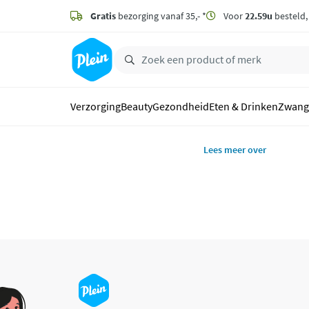
naar
hoofdinhoud
Gratis
bezorging vanaf 35,- *
Voor
22.59u
besteld
zoeken
Verzorging
Beauty
Gezondheid
Eten & Drinken
Zwang
Lees meer over