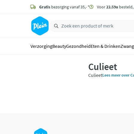
naar
hoofdinhoud
Gratis
bezorging vanaf 35,- *
Voor
22.59u
besteld
zoeken
Verzorging
Beauty
Gezondheid
Eten & Drinken
Zwang
Culieet
Culieet
Lees meer over Cu