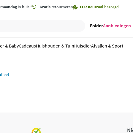
,
maandag
in huis *
Gratis
retourneren
CO2 neutraal
bezorgd
Folder
Aanbiedingen
er & Baby
Cadeaus
Huishouden & Tuin
Huisdier
Afvallen & Sport
lieet
Ni