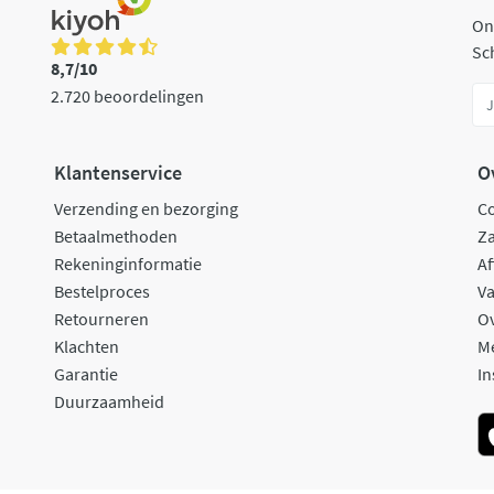
On
Sch
8,7/10
2.720 beoordelingen
Klantenservice
O
Verzending en bezorging
C
Betaalmethoden
Za
Rekeninginformatie
Af
Bestelproces
Va
Retourneren
O
Klachten
M
Garantie
In
Duurzaamheid