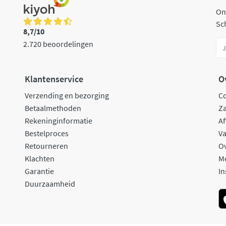
On
Sch
8,7/10
2.720 beoordelingen
Klantenservice
O
Verzending en bezorging
C
Betaalmethoden
Za
Rekeninginformatie
Af
Bestelproces
Va
Retourneren
O
Klachten
M
Garantie
In
Duurzaamheid