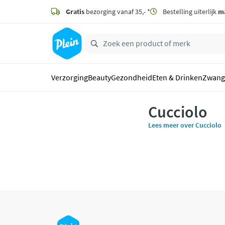
naar
hoofdinhoud
Gratis
bezorging vanaf 35,- *
Bestelling uiterlijk
m
zoeken
Verzorging
Beauty
Gezondheid
Eten & Drinken
Zwang
Cucciolo
Lees meer over Cucciolo