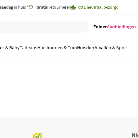
aandag
in huis *
Gratis
retourneren
CO2 neutraal
bezorgd
Folder
Aanbiedingen
er & Baby
Cadeaus
Huishouden & Tuin
Huisdier
Afvallen & Sport
Ni