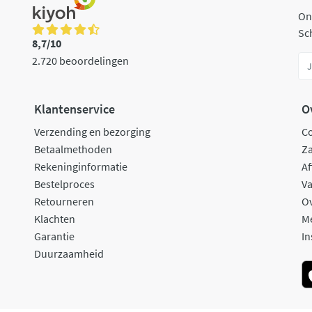
On
Sch
8,7/10
2.720 beoordelingen
Klantenservice
O
Verzending en bezorging
C
Betaalmethoden
Za
Rekeninginformatie
Af
Bestelproces
Va
Retourneren
O
Klachten
M
Garantie
In
Duurzaamheid