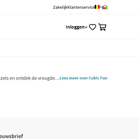
Zakelijk
Klantenservice
0
Inloggen
zzels en ontdek de vreugde
Lees meer over Cubic Fun
wsteen van opwinding,
euwsbrief