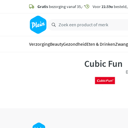
naar
hoofdinhoud
Gratis
bezorging vanaf 35,- *
Voor
22.59u
besteld
zoeken
Verzorging
Beauty
Gezondheid
Eten & Drinken
Zwang
Cubic Fun
D
v
n