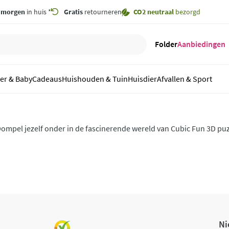
,
morgen
in huis *
Gratis
retourneren
CO2 neutraal
bezorgd
Folder
Aanbiedingen
er & Baby
Cadeaus
Huishouden & Tuin
Huisdier
Afvallen & Sport
ompel jezelf onder in de fascinerende wereld van Cubic Fun 3D pu
an het creëren. Elk stukje van een Cubic Fun puzzel is als een bou
ieuwsgierigheid en creativiteit.
Ni