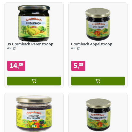
3x
Crombach Perenstroop
Crombach Appelstroop
450 gr
450 gr
14
5
39
05
,
,