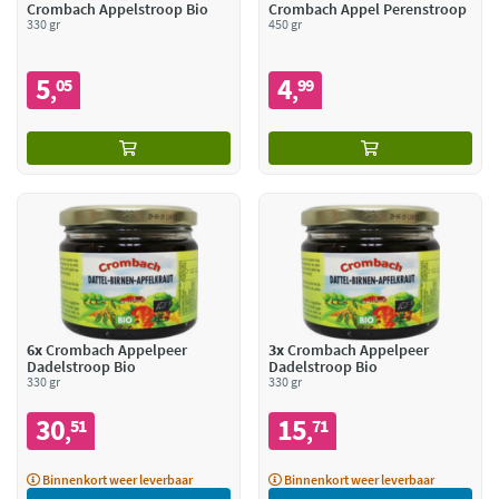
Crombach Appelstroop Bio
Crombach Appel Perenstroop
330 gr
450 gr
5
4
05
99
,
,
6x
Crombach Appelpeer
3x
Crombach Appelpeer
Dadelstroop Bio
Dadelstroop Bio
330 gr
330 gr
30
15
51
71
,
,
Binnenkort weer leverbaar
Binnenkort weer leverbaar