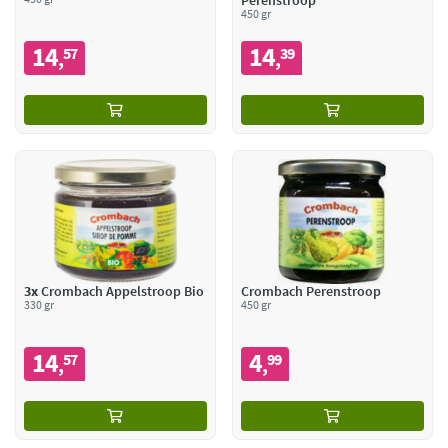
Perenstroop
450 gr
14
14
57
39
,
,
3x
Crombach Appelstroop Bio
Crombach Perenstroop
330 gr
450 gr
14
4
57
99
,
,