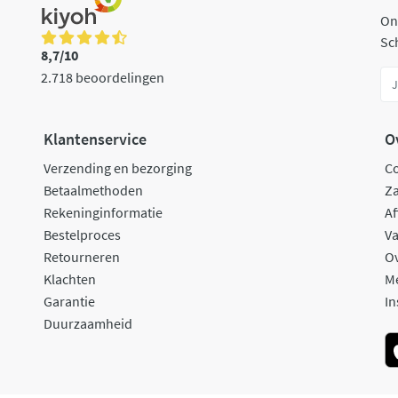
On
Sch
8,7/10
2.718 beoordelingen
Klantenservice
O
Verzending en bezorging
C
Betaalmethoden
Za
Rekeninginformatie
Af
Bestelproces
Va
Retourneren
O
Klachten
M
Garantie
In
Duurzaamheid