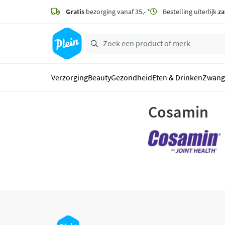
naar
hoofdinhoud
Gratis
bezorging vanaf 35,- *
Bestelling uiterlijk
za
zoeken
Verzorging
Beauty
Gezondheid
Eten & Drinken
Zwang
Cosamin