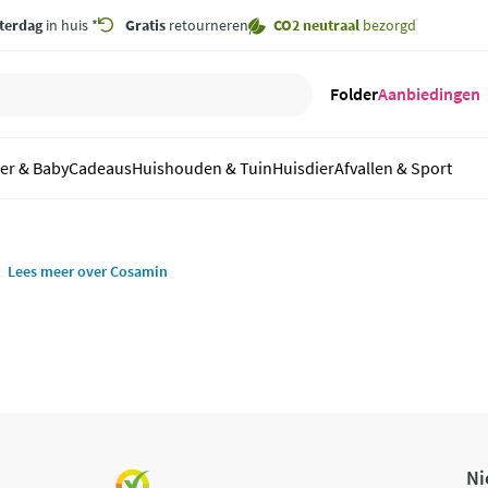
terdag
in huis *
Gratis
retourneren
CO2 neutraal
bezorgd
Folder
Aanbiedingen
er & Baby
Cadeaus
Huishouden & Tuin
Huisdier
Afvallen & Sport
Lees meer over Cosamin
Ni