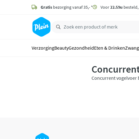
naar
hoofdinhoud
Gratis
bezorging vanaf 35,- *
Voor
22.59u
besteld
zoeken
Verzorging
Beauty
Gezondheid
Eten & Drinken
Zwang
Concurren
Concurrent vogelvoer b