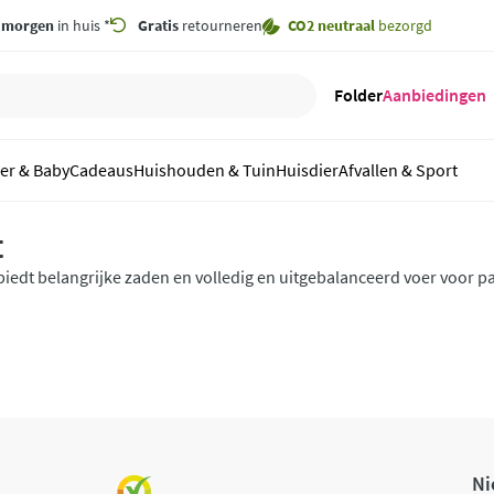
,
morgen
in huis *
Gratis
retourneren
CO2 neutraal
bezorgd
Folder
Aanbiedingen
er & Baby
Cadeaus
Huishouden & Tuin
Huisdier
Afvallen & Sport
t
iedt belangrijke zaden en volledig en uitgebalanceerd voer voor pa
Ni