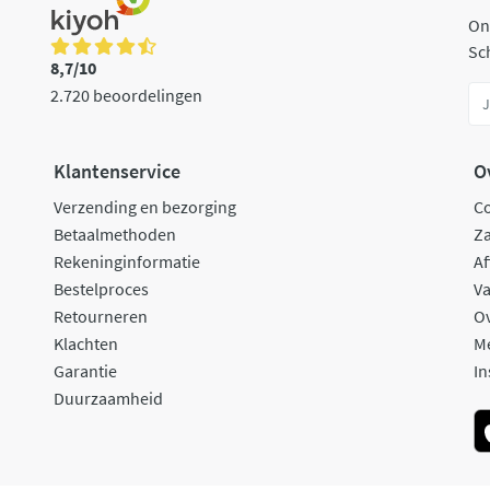
On
Sch
8,7/10
2.720 beoordelingen
Klantenservice
O
Verzending en bezorging
C
Betaalmethoden
Za
Rekeninginformatie
Af
Bestelproces
Va
Retourneren
O
Klachten
M
Garantie
In
Duurzaamheid