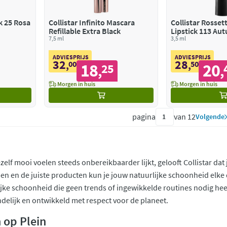
ck 25 Rosa
Collistar Infinito Mascara
Collistar Rosset
Refillable Extra Black
Lipstick 113 Au
7,5 ml
3,5 ml
ADVIESPRIJS
ADVIESPRIJS
32
28
,
00
,
50
18
20
25
,
,
Morgen in huis
Morgen in huis
pagina
van 12
Volgende
zelf mooi voelen steeds onbereikbaarder lijkt, gelooft Collistar dat 
n en de juiste producten kun je jouw natuurlijke schoonheid elke d
jke schoonheid die geen trends of ingewikkelde routines nodig heeft
ndelijk en ontwikkeld met respect voor de planeet.
 op Plein