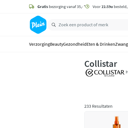
naar
hoofdinhoud
Gratis
bezorging vanaf 35,- *
Voor
22.59u
besteld
zoeken
Verzorging
Beauty
Gezondheid
Eten & Drinken
Zwang
Collistar
H
I
I
233 Resultaten