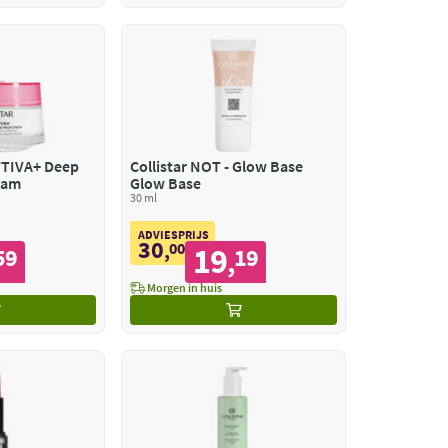
TTIVA+ Deep
Collistar NOT - Glow Base
eam
Glow Base
30 ml
ADVIESPRIJS
30
,
00
19
59
19
,
Morgen in huis