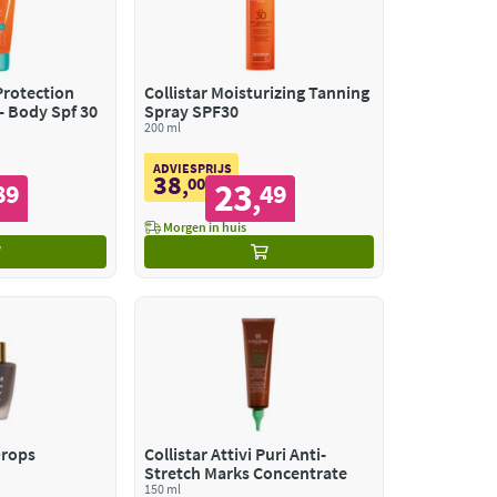
 Protection
Collistar Moisturizing Tanning
am Face - Body Spf 30
Spray SPF30
200 ml
ADVIESPRIJS
38
,
00
23
89
49
,
Morgen in huis
Drops
Collistar Attivi Puri Anti-
e
Stretch Marks Concentrate
150 ml