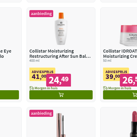
aanbieding
le Eye
Collistar Moisturizing
Collistar IDROA
lo
Restructuring After Sun Balm
Moisturizing Cr
After Sun Balsem
400 ml
50 ml
ADVIESPRIJS
ADVIESPRIJS
41
39
,
00
,
00
24
26
49
,
,
Morgen in huis
Morgen in huis
aanbieding