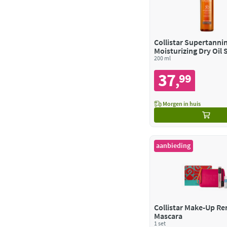
Collistar Supertanni
Moisturizing Dry Oil 
200 ml
37
99
,
Morgen in huis
aanbieding
Collistar Make-Up R
Mascara
1 set