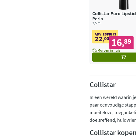
Collistar Puro Lipsti
Perla
3,5 ml
ADVIESPRIJS
22
,
00
16
89
,
Morgen in huis
Collistar
In een wereld waarin je
paar eenvoudige stappe
moeiteloze, toegankeli
doeltreffend, huidvrie
Collistar kopen