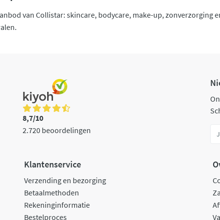
nbod van Collistar: skincare, bodycare, make-up, zonverzorging e
ralen.
Ni
On
Sch
8,7/10
2.720 beoordelingen
Klantenservice
O
Verzending en bezorging
C
Betaalmethoden
Za
Rekeninginformatie
Af
Bestelproces
Va