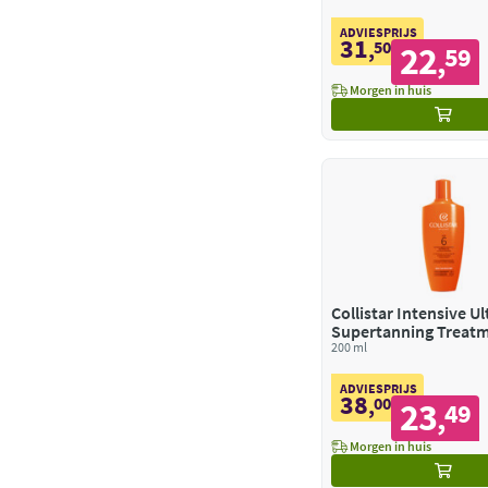
ADVIESPRIJS
31
,
50
22
59
,
Morgen in huis
Collistar Intensive Ul
Supertanning Treat
6
200 ml
ADVIESPRIJS
38
,
00
23
49
,
Morgen in huis