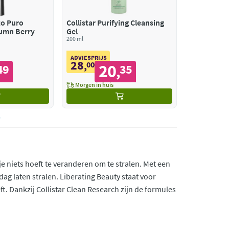
to Puro
Collistar Purifying Cleansing
tumn Berry
Gel
200 ml
ADVIESPRIJS
28
,
00
20
49
35
,
Morgen in huis
je niets hoeft te veranderen om te stralen. Met een
ag laten stralen. Liberating Beauty staat voor
. Dankzij Collistar Clean Research zijn de formules