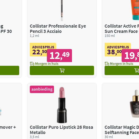
ng
Collistar Professionale Eye
Collistar Active
SPF 30
Pencil 3 Acciaio
Sun Cre
1,2 ml
150 ml
ADVIESPRIJS
ADVIESPRIJS
22
38
,
50
,
00
12
19
49
,
,
Morgen in huis
Morgen in huis
aanbieding
emover +
Collistar Puro Lipstick 26 Rosa
Collistar Magic 
Metallo
Selftanning Fac
3,5 ml
30 ml