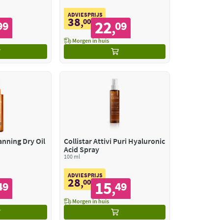
ADVIESPRIJS
38
,
00
22
99
09
,
Morgen in huis
anning Dry Oil
Collistar Attivi Puri Hyaluronic
Acid Spray
100 ml
ADVIESPRIJS
28
,
00
15
49
49
,
Morgen in huis