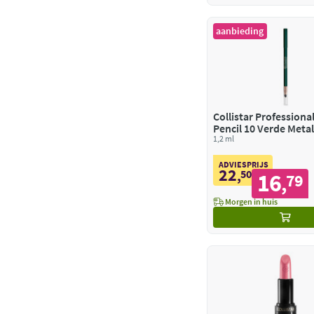
aanbieding
Collistar Professiona
Pencil 10 Verde Metal
1,2 ml
ADVIESPRIJS
22
,
50
16
79
,
Morgen in huis