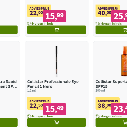
ADVIESPRIJS
ADVIESPRIJS
22
40
,
00
,
00
15
25
99
,
,
Morgen in huis
Morgen in huis
tra Rapid
Collistar Professionale Eye
Collistar Supert
ment SPF
Pencil 1 Nero
SPF15
1,2 ml
200 ml
ADVIESPRIJS
ADVIESPRIJS
22
38
,
50
,
00
15
23
49
,
,
Morgen in huis
Morgen in huis