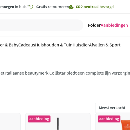
,
morgen
in huis *
Gratis
retourneren
CO2 neutraal
bezorgd
Folder
Aanbiedingen
er & Baby
Cadeaus
Huishouden & Tuin
Huisdier
Afvallen & Sport
et Italiaanse beautymerk Collistar biedt een complete lijn verzor
nnovatief en luxueus maar ook toegankelijk door de fijne prijs-kwa
taliaanse charme van Collistar bij jou thuis.
aanbieding
aanbieding