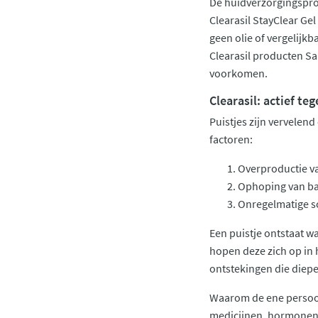
De huidverzorgingsprod
Clearasil StayClear Gel
geen olie of vergelijkb
Clearasil producten Sal
voorkomen.
Clearasil: actief te
Puistjes zijn vervelend
factoren:
Overproductie van
Ophoping van ba
Onregelmatige sc
Een puistje ontstaat w
hopen deze zich op in 
ontstekingen die dieper
Waarom de ene persoon
medicijnen, hormonen 