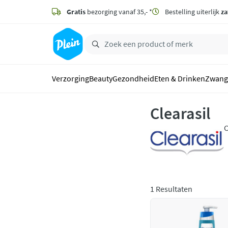
naar
hoofdinhoud
Gratis
bezorging vanaf 35,- *
Bestelling uiterlijk
za
zoeken
Verzorging
Beauty
Gezondheid
Eten & Drinken
Zwang
Clearasil
C
a
v
1 Resultaten