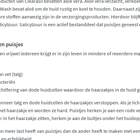
ucten van Clearasil bevatten aloë vera. Aloë vera verzacht, verkoel
 Wash bevat aloë om de huid rustig en koel te houden. Daarnaast zij
are stoffen aanwezig zijn in de verzorgingsproducten. Hierdoor blijf
icylzuur. Salicylzuur is een actief bestanddeel dat puistjes geneest
gen puisjes
 en vrijwel iedereen krijgt er in zijn leven in mindere of meerdere m
 vet (talg)
cteriën
hilfering van dode huidcellen waardoor de haarzakjes in de huid ge
anneer talg en dode huidcellen de haarzakjes verstoppen. Als je lic
het haarzakje en worden ze hard. Puistjes herken je aan een rode v
 in het haarzakje zitten, herken je aan de bultjes onder het huidop
 meer last heeft van puistjes dan de ander heeft te maken met een
en erfelijkheid.