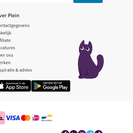
ver Plein
ontactgegevens
kelijk
filiate
catures
ver ons
erken
spiratie & advies