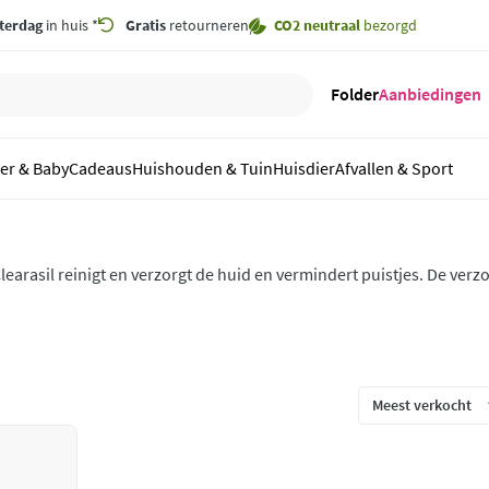
terdag
in huis *
Gratis
retourneren
CO2 neutraal
bezorgd
Folder
Aanbiedingen
er & Baby
Cadeaus
Huishouden & Tuin
Huisdier
Afvallen & Sport
learasil reinigt en verzorgt de huid en vermindert puistjes. De ve
ctief tegen puistjes zodat puistjes sneller genezen en nieuwe zove
oorkomen. Ontdek Clearasil bij Plein, jouw online drogist.