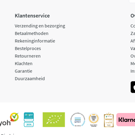
Klantenservice
O
Verzending en bezorging
C
Betaalmethoden
Za
Rekeninginformatie
Af
Bestelproces
Va
Retourneren
O
Klachten
M
Garantie
In
Duurzaamheid