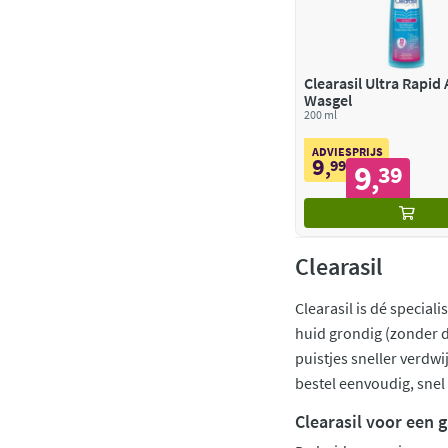
Clearasil Ultra Rapid
Wasgel
200 ml
ADVIESPRIJS
9
,
99
9
39
,
Clearasil
Clearasil is dé special
huid grondig (zonder 
puistjes sneller verdw
bestel eenvoudig, snel 
Clearasil voor een 