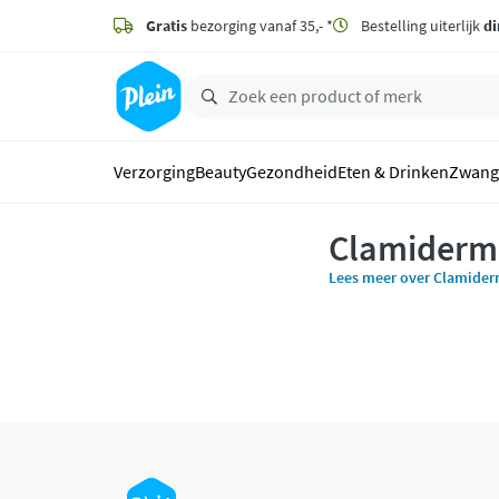
naar
hoofdinhoud
Gratis
bezorging vanaf 35,- *
Bestelling uiterlijk
di
zoeken
Verzorging
Beauty
Gezondheid
Eten & Drinken
Zwang
Clamiderm
Lees meer over Clamide