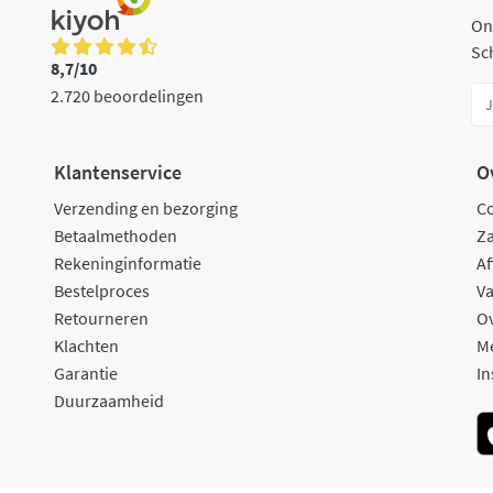
On
Sch
8,7/10
2.720 beoordelingen
Klantenservice
O
Verzending en bezorging
C
Betaalmethoden
Za
Rekeninginformatie
Af
Bestelproces
Va
Retourneren
O
Klachten
M
Garantie
In
Duurzaamheid