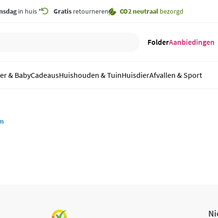
nsdag
in huis *
Gratis
retourneren
CO2 neutraal
bezorgd
Folder
Aanbiedingen
er & Baby
Cadeaus
Huishouden & Tuin
Huisdier
Afvallen & Sport
rm
Ni