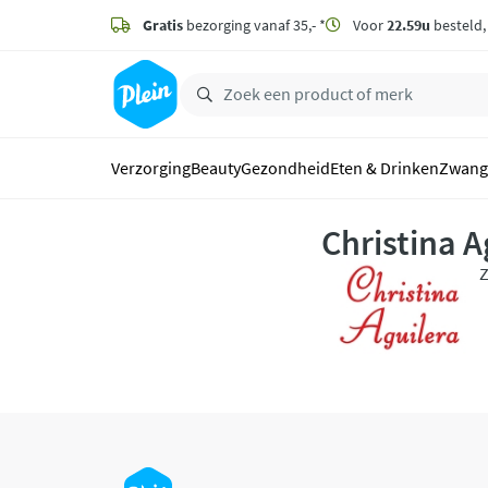
naar
hoofdinhoud
Gratis
bezorging vanaf 35,- *
Voor
22.59u
besteld
zoeken
Verzorging
Beauty
Gezondheid
Eten & Drinken
Zwang
Christina A
Z
N
o