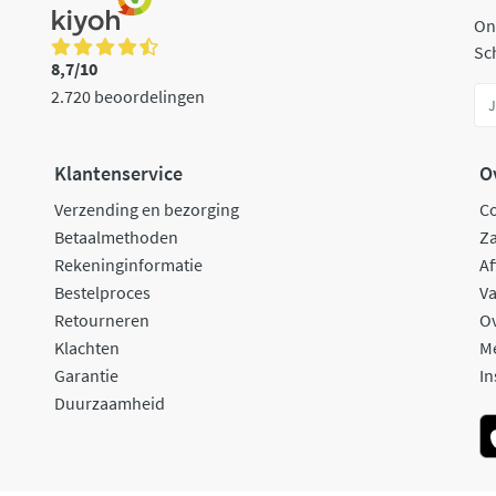
On
Sch
8,7/10
2.720 beoordelingen
Klantenservice
O
Verzending en bezorging
C
Betaalmethoden
Za
Rekeninginformatie
Af
Bestelproces
Va
Retourneren
O
Klachten
M
Garantie
In
Duurzaamheid