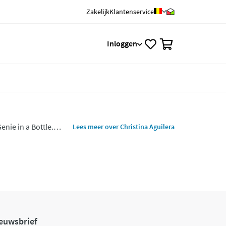
Zakelijk
Klantenservice
0
Inloggen
nie in a Bottle.
Lees meer over Christina Aguilera
ijke geuren
euwsbrief