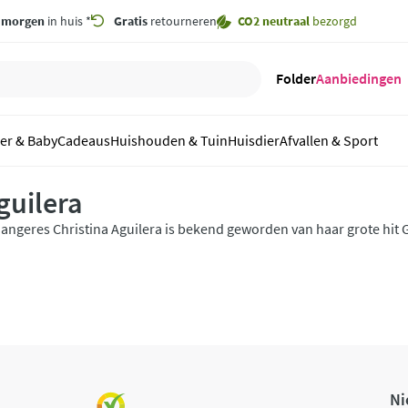
,
morgen
in huis *
Gratis
retourneren
CO2 neutraal
bezorgd
Folder
Aanbiedingen
er & Baby
Cadeaus
Huishouden & Tuin
Huisdier
Afvallen & Sport
guilera
angeres Christina Aguilera is bekend geworden van haar grote hit Ge
aast een zangcarrière heeft Christina Aguilera ook een aantal heerl
ntwikkeld die stuk voor stuk sensueel en opvallend zijn.
Ni