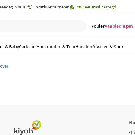
aandag
in huis *
Gratis
retourneren
CO2 neutraal
bezorgd
Folder
Aanbiedingen
er & Baby
Cadeaus
Huishouden & Tuin
Huisdier
Afvallen & Sport
 over
Ni
On