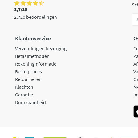
Sch
8,7/10
2.720 beoordelingen
Klantenservice
O
Verzending en bezorging
C
Betaalmethoden
Za
Rekeninginformatie
Af
Bestelproces
Va
Retourneren
O
Klachten
M
Garantie
In
Duurzaamheid