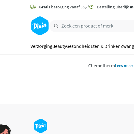
naar
hoofdinhoud
Gratis
bezorging vanaf 35,- *
Bestelling uiterlijk
m
zoeken
Verzorging
Beauty
Gezondheid
Eten & Drinken
Zwang
Chemotherm
Lees meer