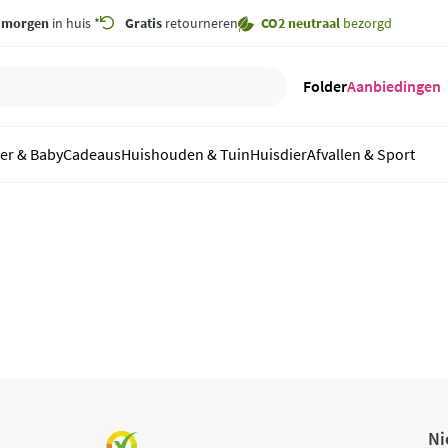
,
morgen
in huis *
Gratis
retourneren
CO2 neutraal
bezorgd
Folder
Aanbiedingen
er & Baby
Cadeaus
Huishouden & Tuin
Huisdier
Afvallen & Sport
Ni