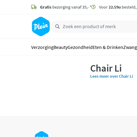
naar
hoofdinhoud
Gratis
bezorging vanaf 35,- *
Voor
22.59u
besteld
zoeken
Verzorging
Beauty
Gezondheid
Eten & Drinken
Zwang
Chair Li
Lees meer over Chair Li