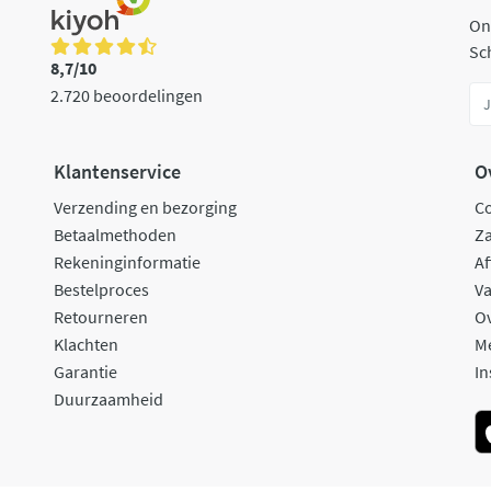
On
Sch
8,7/10
2.720 beoordelingen
Klantenservice
O
Verzending en bezorging
C
Betaalmethoden
Za
Rekeninginformatie
Af
Bestelproces
Va
Retourneren
O
Klachten
M
Garantie
In
Duurzaamheid