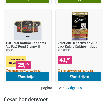
16x
Cesar Natural Goodness
Cesar Alu Hondenvoer Multi-
Alu Paté Rund Graanvrij
pack Kuipje Cuisine in Saus
100 gr
24 x 150 gr
41
89
,
ADVIESPRIJS
30
24
25
,
85
,
Binnenkort weer leverbaar
Binnenkort weer leverbaar
Inschrijven
Inschrijven
pagina
van 2
Volgende
Cesar hondenvoer