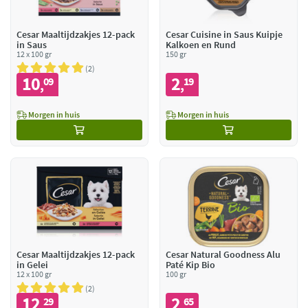
Cesar Maaltijdzakjes 12-pack
Cesar Cuisine in Saus Kuipje
in Saus
Kalkoen en Rund
12 x 100 gr
150 gr
2
10
2
09
19
,
,
Morgen in huis
Morgen in huis
Cesar Maaltijdzakjes 12-pack
Cesar Natural Goodness Alu
in Gelei
Paté Kip Bio
12 x 100 gr
100 gr
2
12
2
29
65
,
,