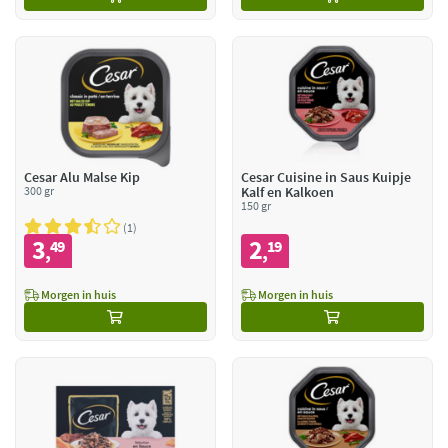
Cesar Alu Malse Kip
Cesar Cuisine in Saus Kuipje
300 gr
Kalf en Kalkoen
150 gr
1
3
2
49
19
,
,
Morgen in huis
Morgen in huis