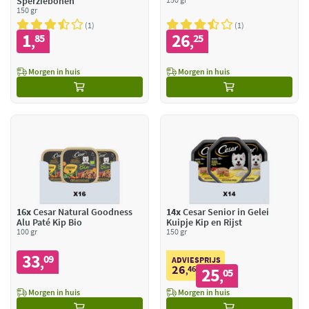
Sperziebonen
150 gr
1
1
1
26
85
25
,
,
Morgen in huis
Morgen in huis
16x
Cesar Natural Goodness
14x
Cesar Senior in Gelei
Alu Paté Kip Bio
Kuipje Kip en Rijst
100 gr
150 gr
33
09
,
ADVIESPRIJS
26
46
25
,
05
,
Morgen in huis
Morgen in huis