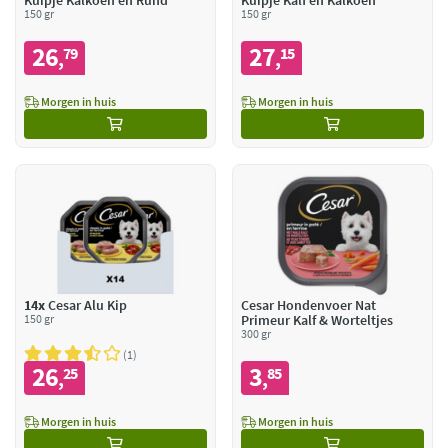
Kuipje Kalkoen en Rund
Kuipje Kalf en Kalkoen
150 gr
150 gr
26
27
79
15
,
,
Morgen in huis
Morgen in huis
14x
Cesar Alu Kip
Cesar Hondenvoer Nat
150 gr
Primeur Kalf & Worteltjes
300 gr
1
26
3
25
85
,
,
Morgen in huis
Morgen in huis