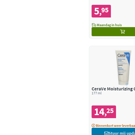
5
95
,
Maandag in huis
CeraVe Moisturizing
177 ml
14
25
,
Binnenkort weer leverbaa
Stuur mij upd