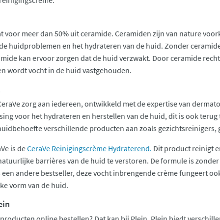
t voor meer dan 50% uit ceramide. Ceramiden zijn van nature voork
de huidproblemen en het hydrateren van de huid. Zonder ceramide
mide kan ervoor zorgen dat de huid verzwakt. Door ceramide recht
en wordt vocht in de huid vastgehouden.
t
CeraVe zorg aan iedereen, ontwikkeld met de expertise van dermat
ing voor het hydrateren en herstellen van de huid, dit is ook terug
huidbehoefte verschillende producten aan zoals gezichtsreinigers,
aVe is de
CeraVe Reinigingscrème Hydraterend.
Dit product reinigt 
atuurlijke barrières van de huid te verstoren. De formule is zonder
s een andere bestseller, deze vocht inbrengende crème fungeert ook
ke vorm van de huid.
ein
producten online bestellen? Dat kan bij Plein. Plein biedt verschil