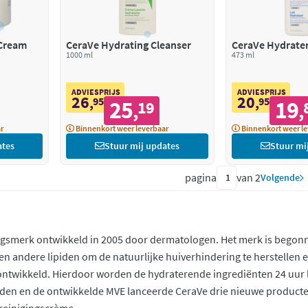
 Cream
CeraVe Hydrating Cleanser
CeraVe Hydrate
1000 ml
473 ml
ADVIESPRIJS
ADVIESPRIJS
26
20
,
95
,
95
25
19
19
,
,
r
Binnenkort weer leverbaar
Binnenkort weer le
ates
Stuur mij updates
Stuur mi
pagina
van 2
Volgende
ngsmerk ontwikkeld in 2005 door dermatologen. Het merk is begonne
n, en andere lipiden om de natuurlijke huiverhindering te herstellen 
ntwikkeld. Hierdoor worden de hydraterende ingrediënten 24 uur la
den en de ontwikkelde MVE lanceerde CeraVe drie nieuwe producte
reinigingscrème.