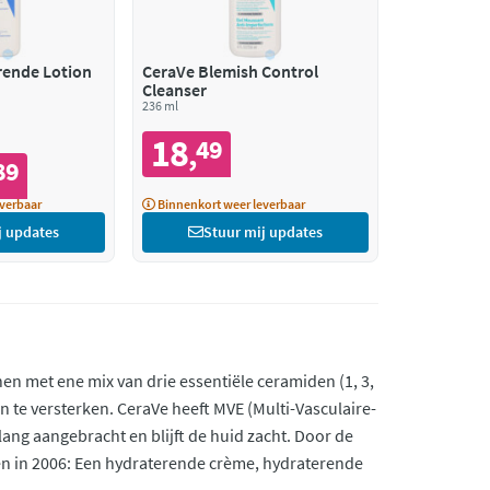
rende Lotion
CeraVe Blemish Control
Cleanser
236 ml
18
49
,
89
verbaar
Binnenkort weer leverbaar
j updates
Stuur mij updates
n met ene mix van drie essentiële ceramiden (1, 3,
en te versterken. CeraVe heeft MVE (Multi-Vasculaire-
ng aangebracht en blijft de huid zacht. Door de
n in 2006: Een hydraterende crème, hydraterende