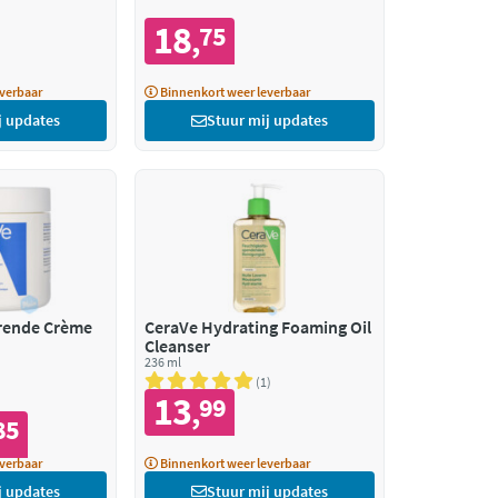
18
75
,
verbaar
Binnenkort weer leverbaar
j updates
Stuur mij updates
rende Crème
CeraVe Hydrating Foaming Oil
Cleanser
236 ml
1
13
99
,
85
verbaar
Binnenkort weer leverbaar
j updates
Stuur mij updates