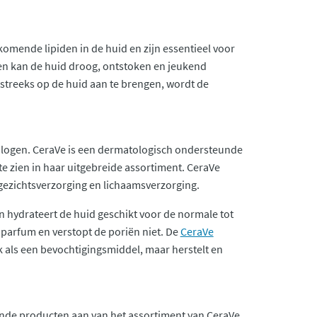
omende lipiden in de huid en zijn essentieel voor
n kan de huid droog, ontstoken en jeukend
streeks op de huid aan te brengen, wordt de
ologen. CeraVe is een dermatologisch ondersteunde
 te zien in haar uitgebreide assortiment. CeraVe
 gezichtsverzorging en lichaamsverzorging.
en hydrateert de huid geschikt voor de normale tot
 parfum en verstopt de poriën niet. De
CeraVe
 als een bevochtigingsmiddel, maar herstelt en
lende producten aan van het assortiment van CeraVe,