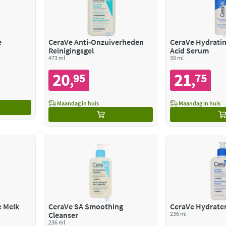
e
CeraVe Anti-Onzuiverheden
CeraVe Hydratin
Reinigingsgel
Acid Serum
473 ml
30 ml
20
21
95
75
,
,
Maandag in huis
Maandag in huis
 Melk
CeraVe SA Smoothing
CeraVe Hydrate
Cleanser
236 ml
236 ml