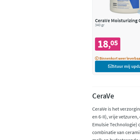
CeraVe Moisturizing
340 gr
18
05
,
Binnenkort weer leverbaa
Stuur mij upd
CeraVe
CeraVe is het verzorgi
en 6-II), vrije vetzure
Emulsie Technologie) o
combinatie van cerami
melk en hydraterende 