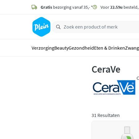
naar
hoofdinhoud
Gratis
bezorging vanaf 35,- *
Voor
22.59u
besteld
zoeken
Verzorging
Beauty
Gezondheid
Eten & Drinken
Zwang
CeraVe
C
h
31 Resultaten