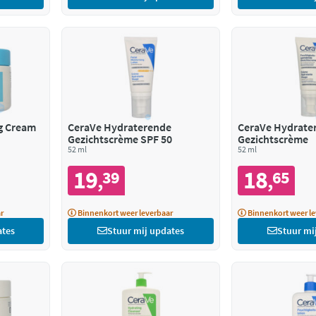
g Cream
CeraVe Hydraterende
CeraVe Hydrate
Gezichtscrème SPF 50
Gezichtscrème
52 ml
52 ml
19
18
39
65
,
,
r
Binnenkort weer leverbaar
Binnenkort weer le
ates
Stuur mij updates
Stuur mi