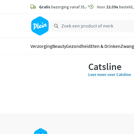
naar
hoofdinhoud
Gratis
bezorging vanaf 35,- *
Voor
22.59u
besteld
zoeken
Verzorging
Beauty
Gezondheid
Eten & Drinken
Zwang
Catsline
Lees meer over Catsline