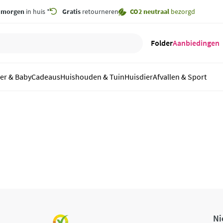
,
morgen
in huis *
Gratis
retourneren
CO2 neutraal
bezorgd
Folder
Aanbiedingen
er & Baby
Cadeaus
Huishouden & Tuin
Huisdier
Afvallen & Sport
Ni