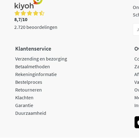
On
Sch
8,7/10
2.720 beoordelingen
Klantenservice
O
Verzending en bezorging
C
Betaalmethoden
Za
Rekeninginformatie
Af
Bestelproces
Va
Retourneren
O
Klachten
M
Garantie
In
Duurzaamheid