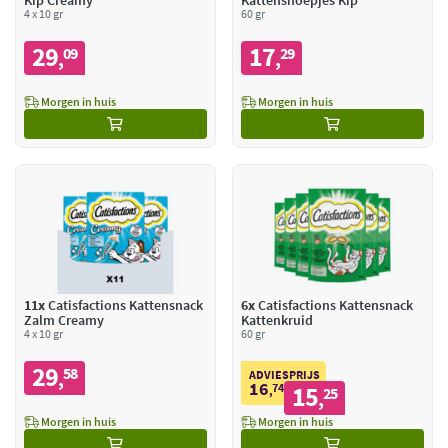
Kip Creamy
Kattensnoepjes Kip
4 x 10 gr
60 gr
29
17
09
29
,
,
Morgen in huis
Morgen in huis
11x
Catisfactions Kattensnack
6x
Catisfactions Kattensnack
Zalm Creamy
Kattenkruid
4 x 10 gr
60 gr
29
58
,
ADVIESPRIJS
16
74
15
,
25
,
Morgen in huis
Morgen in huis