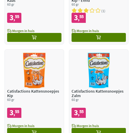
Kaas
Kip - Eend
60 gr
60 gr
1
3
3
55
55
,
,
Morgen in huis
Morgen in huis
Catisfactions Kattensnoepjes
Catisfactions Kattensnoepjes
Kip
Zalm
60 gr
60 gr
3
3
55
55
,
,
Morgen in huis
Morgen in huis