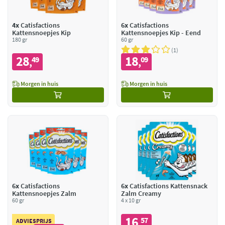
4x
Catisfactions
6x
Catisfactions
Kattensnoepjes Kip
Kattensnoepjes Kip - Eend
180 gr
60 gr
1
28
18
49
09
,
,
Morgen in huis
Morgen in huis
6x
Catisfactions
6x
Catisfactions Kattensnack
Kattensnoepjes Zalm
Zalm Creamy
60 gr
4 x 10 gr
16
57
,
ADVIESPRIJS