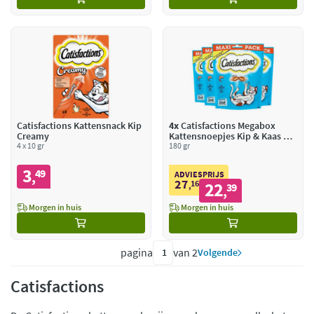
Catisfactions Kattensnack Kip
4x
Catisfactions Megabox
Creamy
Kattensnoepjes Kip & Kaas &
4 x 10 gr
Zalm
180 gr
3
49
,
ADVIESPRIJS
27
16
22
,
39
,
Morgen in huis
Morgen in huis
pagina
van 2
Volgende
Catisfactions