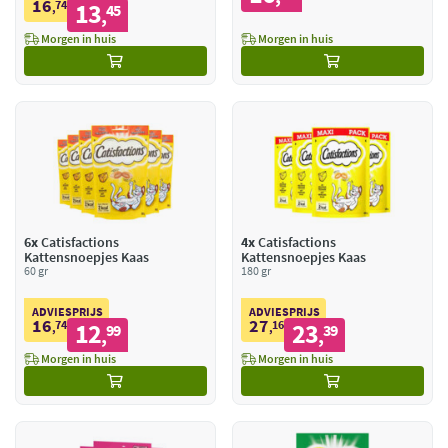
16
74
13
,
45
,
Morgen in huis
Morgen in huis
6x
Catisfactions
4x
Catisfactions
Kattensnoepjes Kaas
Kattensnoepjes Kaas
60 gr
180 gr
ADVIESPRIJS
ADVIESPRIJS
16
27
74
12
16
23
,
99
,
39
,
,
Morgen in huis
Morgen in huis