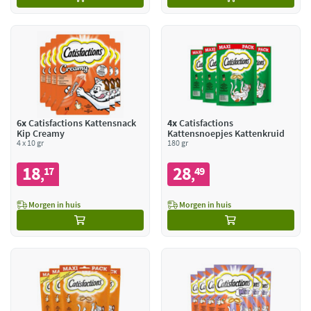
6x
Catisfactions Kattensnack
4x
Catisfactions
Kip Creamy
Kattensnoepjes Kattenkruid
4 x 10 gr
180 gr
18
28
17
49
,
,
Morgen in huis
Morgen in huis