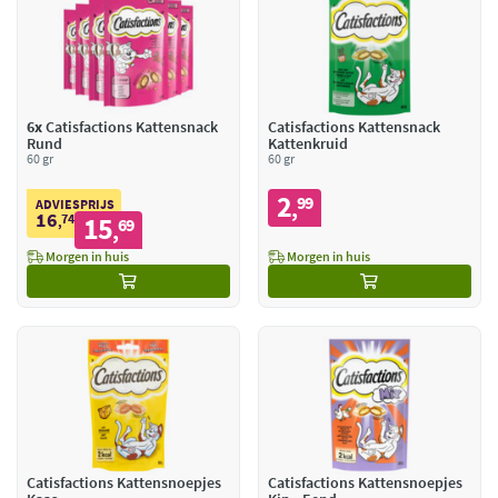
6x
Catisfactions Kattensnack
Catisfactions Kattensnack
Rund
Kattenkruid
60 gr
60 gr
2
99
,
ADVIESPRIJS
16
74
15
,
69
,
Morgen in huis
Morgen in huis
Catisfactions Kattensnoepjes
Catisfactions Kattensnoepjes