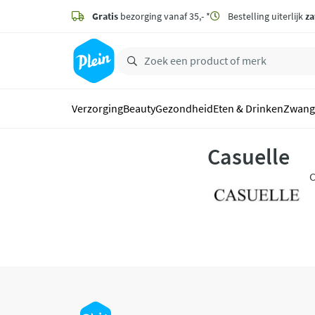
naar
hoofdinhoud
Gratis
bezorging vanaf 35,- *
Bestelling uiterlijk
za
zoeken
Verzorging
Beauty
Gezondheid
Eten & Drinken
Zwang
Casuelle
C
e
n