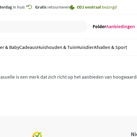
terdag
in huis *
Gratis
retourneren
CO2 neutraal
bezorgd
Folder
Aanbiedingen
er & Baby
Cadeaus
Huishouden & Tuin
Huisdier
Afvallen & Sport
asuelle is een merk dat zich richt op het aanbieden van hoogwaard
n beautyproducten. Het merk biedt een breed scala aan producte
agellak, haaraccessoires, huidverzorgingsproducten en meer.
Ni