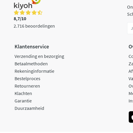
On
Sch
8,7/10
2.716 beoordelingen
Klantenservice
O
Verzending en bezorging
C
Betaalmethoden
Za
Rekeninginformatie
Af
Bestelproces
Va
Retourneren
O
Klachten
M
Garantie
In
Duurzaamheid