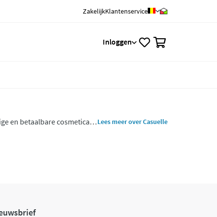
Zakelijk
Klantenservice
0
Inloggen
ige en betaalbare cosmetica-
Lees meer over Casuelle
n, waaronder make-up,
euwsbrief