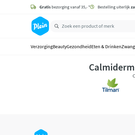
naar
hoofdinhoud
Gratis
bezorging vanaf 35,- *
Bestelling uiterlijk
za
zoeken
Verzorging
Beauty
Gezondheid
Eten & Drinken
Zwang
Calmiderm
C
p