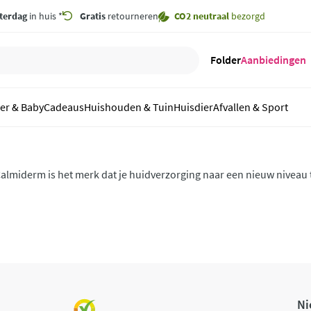
terdag
in huis *
Gratis
retourneren
CO2 neutraal
bezorgd
Folder
Aanbiedingen
er & Baby
Cadeaus
Huishouden & Tuin
Huisdier
Afvallen & Sport
almiderm is het merk dat je huidverzorging naar een nieuw niveau 
roducten zijn speciaal ontwikkeld om je huid te kalmeren, te herst
Ni