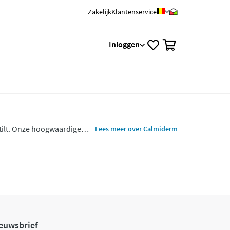
Zakelijk
Klantenservice
0
Inloggen
tilt. Onze hoogwaardige
Lees meer over Calmiderm
ellen en te beschermen.
euwsbrief