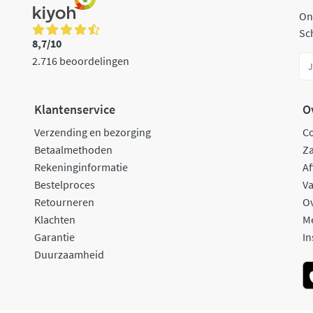
On
Sch
8,7/10
2.716 beoordelingen
Klantenservice
O
Verzending en bezorging
C
Betaalmethoden
Za
Rekeninginformatie
Af
Bestelproces
Va
Retourneren
O
Klachten
M
Garantie
In
Duurzaamheid