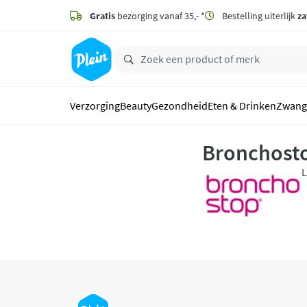
naar
hoofdinhoud
Gratis
bezorging vanaf 35,- *
Bestelling uiterlijk
za
zoeken
Verzorging
Beauty
Gezondheid
Eten & Drinken
Zwang
Bronchost
L
b