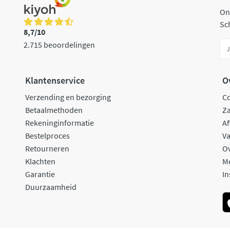
On
Sch
8,7/10
2.715 beoordelingen
Klantenservice
O
Verzending en bezorging
C
Betaalmethoden
Za
Rekeninginformatie
Af
Bestelproces
Va
Retourneren
O
Klachten
M
Garantie
In
Duurzaamheid