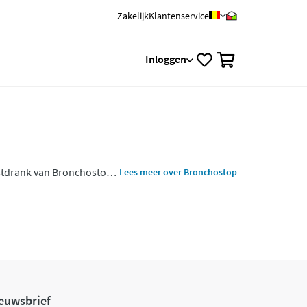
Zakelijk
Klantenservice
0
Inloggen
oestdrank van Bronchostop
Lees meer over Bronchostop
oor kinderen vanaf 1 jaar.
euwsbrief