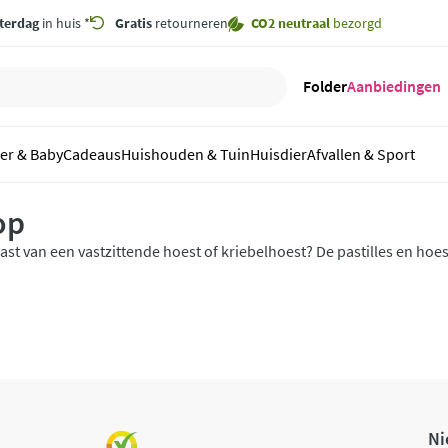
terdag
in huis *
Gratis
retourneren
CO2 neutraal
bezorgd
Folder
Aanbiedingen
er & Baby
Cadeaus
Huishouden & Tuin
Huisdier
Afvallen & Sport
op
ast van een vastzittende hoest of kriebelhoest? De pastilles en h
ieden verlichting en verzachten de keel. Ook verkrijgbaar speciaal v
Ni